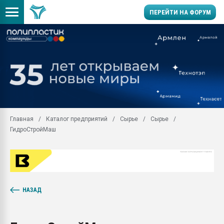
ПЕРЕЙТИ НА ФОРУМ
Продажа готового бизн
производство SPC лам
цикла
29.07.2026 ФРП помог 
заводу пластмасс" зах
ППЭ
Главная
Каталог предприятий
Сырье
Сырье
Помощь в подборе мат
ГидроСтройМаш
Вакуум-формовочные 
ближайшее подмосковье
Подмосковье, Москва
28.07.2026 Автоматиза
первый план в перераб
пластмасс
НАЗАД
28.07.2026 "Техноникол
ситуацией на строител