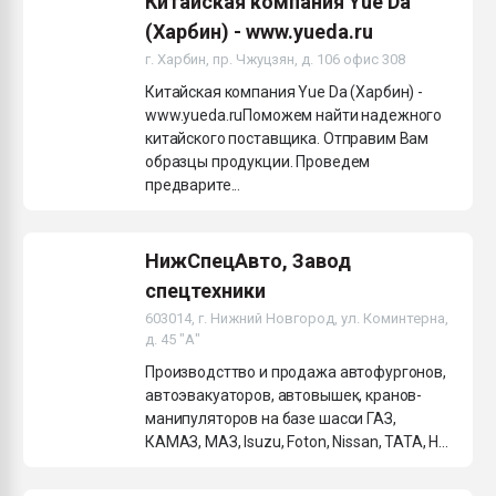
Китайская компания Yue Da
(Харбин) - www.yueda.ru
г. Харбин, пр. Чжуцзян, д. 106 офис 308
Китайская компания Yue Da (Харбин) -
www.yueda.ruПоможем найти надежного
китайского поставщика. Отправим Вам
образцы продукции. Проведем
предварите...
НижСпецАвто, Завод
спецтехники
603014, г. Нижний Новгород, ул. Коминтерна,
д. 45 "А"
Производсттво и продажа автофургонов,
автоэвакуаторов, автовышек, кранов-
манипуляторов на базе шасси ГАЗ,
КАМАЗ, МАЗ, Isuzu, Foton, Nissan, TATA, H...