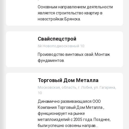
Всё, что касается выду
Основным направлением деятельности
бутылок
является строительство квартир в
новостройках Брянска.
ПЕРЕЙТИ НА 
Свайспецстрой
6й Новоподмосковный 10
Производство винтовых свай. Монтаж
фундаментов.
Торговый Дом Металла
Московская, область, г. Лобня, ул. Гагарина,
10
Динамично развивающаяся ООО
Компания Торговый Дом Металла ,
функционирует на рынке
металлоизделий с 2005 года. Позднее,
были успешно освоены направ...