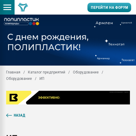
ПЕРЕЙТИ НА ФОРУМ
Продажа готового бизн
производство SPC лам
цикла
29.07.2026 ФРП помог 
заводу пластмасс" зах
ППЭ
Главная
Каталог предприятий
Оборудование
Помощь в подборе мат
Оборудование
ИП
Вакуум-формовочные 
ближайшее подмосковье
Подмосковье, Москва
28.07.2026 Автоматиза
первый план в перераб
пластмасс
НАЗАД
28.07.2026 "Техноникол
ситуацией на строител