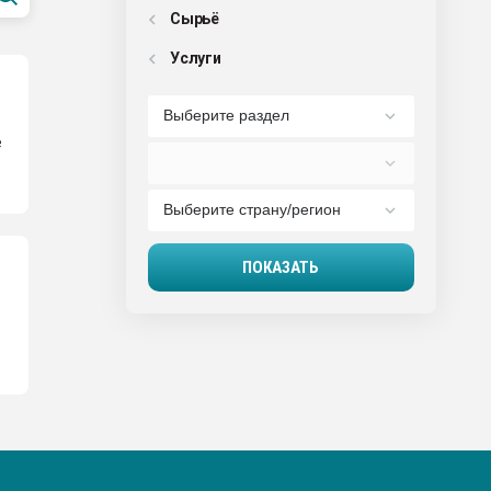
Сырьё
Услуги
е