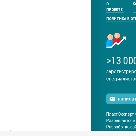
О
К
ПРОЕКТЕ
ПОЛИТИКА В О
>13 00
зарегистрир
специалисто
написа
ПластЭксперт 
Разрешается к
Разработка са
ENG