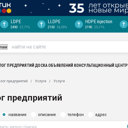
LDPE
LLDPE
HDPE injection
2490
27,71%
2150
26,05%
2190
25,11%
ериала
машины:
, с.-в.
ция выходит на
отке
ЛОГ ПРЕДПРИЯТИЙ
ДОСКА ОБЪЯВЛЕНИЙ
КОНСУЛЬТАЦИОННЫЙ ЦЕНТР
ь" довольна
лог предприятий
Услуги
Услуги
ьном рынке
ва ПЭТ
ог предприятий
пуансона для
я
название
описание
телефон
адрес
зиция
ластика