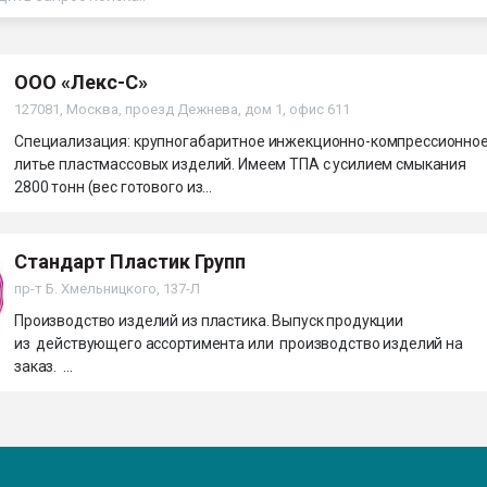
рный цвет
ФОРУМ
ООО «Лекс-С»
127081, Москва, проезд Дежнева, дом 1, офис 611
Специализация: крупногабаритное инжекционно-компрессионно
литье пластмассовых изделий. Имеем ТПА с усилием смыкания
2800 тонн (вес готового из...
Стандарт Пластик Групп
пр-т Б. Хмельницкого, 137-Л
Производство изделий из пластика. Выпуск продукции
из действующего ассортимента или производство изделий на
заказ. ...