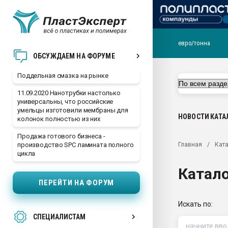
евро/тонна
Помощь в подборе мат
ОБСУЖДАЕМ НА ФОРУМЕ
Вакуум-формовочные 
Поддельная смазка на рынке
ближайшее подмосковье
Подмосковье, Москва
11.09.2020 Нанотрубки настолько
универсальны, что российские
28.07.2026 Автоматиза
умельцы изготовили мембраны для
первый план в перераб
НОВОСТИ
КАТА
колонок полностью из них
пластмасс
Продажа готового бизнеса -
28.07.2026 "Техноникол
Главная
Ката
производство SPC ламината полного
ситуацией на строител
цикла
Всё, что касается выду
Катал
бутылок
ПЕРЕЙТИ НА ФОРУМ
Материал поверхности 
вакуумного формовани
Искать по:
СПЕЦИАЛИСТАМ
Продам отходы Компо
поликарбоната и АБС-п