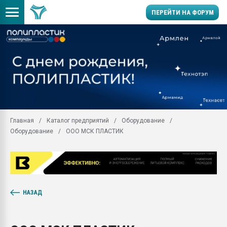
ПЕРЕЙТИ НА ФОРУМ
Продажа готового бизн
производство SPC лам
цикла
29.07.2026 ФРП помог 
заводу пластмасс" зах
ППЭ
Главная
Каталог предприятий
Оборудование
Помощь в подборе мат
Оборудование
ООО МСК ПЛАСТИК
Вакуум-формовочные 
ближайшее подмосковье
Подмосковье, Москва
28.07.2026 Автоматиза
первый план в перераб
пластмасс
НАЗАД
28.07.2026 "Техноникол
ситуацией на строител