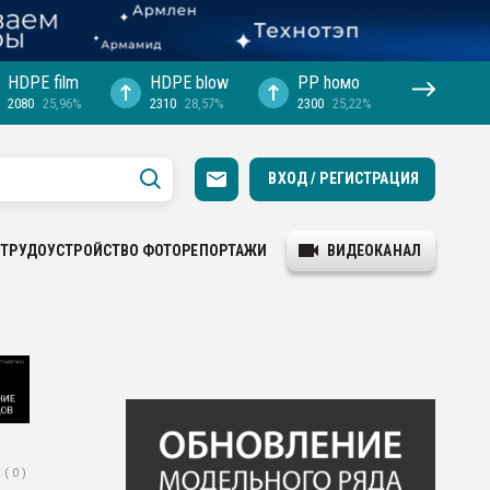
HDPE film
HDPE blow
PP hомо
2080
25,96%
2310
28,57%
2300
25,22%
ВХОД / РЕГИСТРАЦИЯ
ТРУДОУСТРОЙСТВО
ФОТОРЕПОРТАЖИ
ВИДЕОКАНАЛ
( 0 )