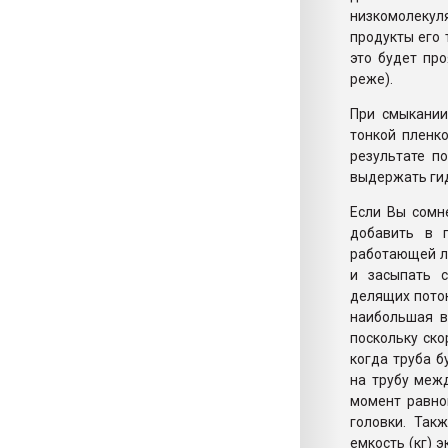
низкомолекул
продукты его 
это будет пр
реже).
При смыкании
тонкой пленк
результате по
выдержать ги
Если Вы сомн
добавить в п
работающей ли
и засыпать с
делящих поток
наибольшая в
поскольку ско
когда труба 
на трубу меж
момент равно
головки. Так
емкость (кг) 