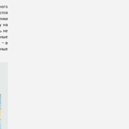
ного
ются
енки
у на
ь не
нные
 – в
чные