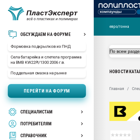
евро/тонна
Продажа готового бизн
ОБСУЖДАЕМ НА ФОРУМЕ
производство SPC лам
цикла
Формовка подкрылков из ПНД
29.07.2026 ФРП помог 
Села батарейка и слетела программа
заводу пластмасс" зах
на BMB KW22PI/1300 2006 г.в.
ППЭ
НОВОСТИ
КАТА
Поддельная смазка на рынке
Помощь в подборе мат
Вакуум-формовочные 
Главная
Спе
ПЕРЕЙТИ НА ФОРУМ
ближайшее подмосковье
Подмосковье, Москва
28.07.2026 Автоматиза
СПЕЦИАЛИСТАМ
первый план в перераб
пластмасс
ПОТРЕБИТЕЛЯМ
28.07.2026 "Техноникол
ситуацией на строител
СПРАВОЧНИК