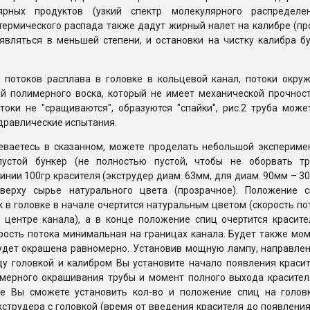
ярных продуктов (узкий спектр молекулярного распределен
термического распада также дадут жирный налет на калибре (пр
оявляться в меньшей степени, и остановки на чистку калибра б
 потоков расплава в головке в кольцевой канал, потоки окру
ой полимерного воска, который не имеет механической прочност
токи не "сращиваются", образуются "спайки", рис.2 труба може
дравлические испытания.
еваетесь в сказанном, можете проделать небольшой экспериме
устой бункер (не полностью пустой, чтобы не оборвать тр
нии 100гр красителя (экструдер диам. 63мм, для диам. 90мм – 30
верху сырье натурального цвета (прозрачное). Положение с
 в головке в начале очертится натуральным цветом (скорость по
 центре канала), а в конце положение спиц очертится красите
рость потока минимальная на границах канала. Будет также мом
будет окрашена равномерно. Установив мощную лампу, направле
ду головкой и калибром Вы установите начало появления красит
мерного окрашивания трубы и момент полного выхода красител
же Вы сможете установить кол-во и положение спиц на голов
экструдера с головкой (время от введения красителя до появления