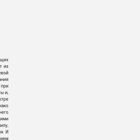
ющих
т из
евой
ания
 при
ы и,
ктре
нако
него
кими
илу,
я. И
нием