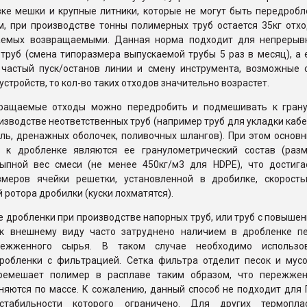
вке мешки и крупные литники, которые не могут быть передробл
м, при производстве тонны полимерных труб остается 35кг отхо
аемых возвращаемыми. Данная норма подходит для непрерыв
труб (смена типоразмера выпускаемой трубы 5 раз в месяц), а 
 частый пуск/останов линии и смену инструмента, возможные 
стройств, то кол-во таких отходов значительно возрастет.
вращаемые отходы можно передробить и подмешивать к гран
изводстве неответственных труб (например труб для укладки кабе
уль, дренажных оболочек, поливочных шлангов). При этом основ
 к дробленке являются ее гранулометрический состав (раз
сыпной вес смеси (не менее 450кг/м3 для HDPE), что достига
меров ячейки решетки, установленной в дробилке, скорост
 ротора дробилки (куски лохматятся).
 дробленки при производстве напорных труб, или труб с повыше
к внешнему виду часто затруднено наличием в дробленке пе
режженного сырья. В таком случае необходимо использо
робленки с фильтрацией. Сетка фильтра отделит песок и мусо
еремешает полимер в расплаве таким образом, что пережже
няются по массе. К сожалению, данный способ не подходит для 
стабильности которого ограничено. Для других термопла