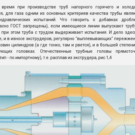
 время при производстве труб напорного горячего и холод
я, для газа одним из основных критериев качества трубы явля
гидравлических испытаний. Что говорить о добавках дробл
ласно ГОСТ запрещены), если имеющиеся линии выпускают труб
, при этом труба с трудом выдерживает испытания. И дело здес
е, и в износе экструдеров, регулярно "выплевывающих" пережже
ковин цилиндров (а где тонко, там и рвется), и в большей степени
ющих головках. Отечественные трубные головы прямото
ип - по импортному), т.е. расплав из экструдера, рис.1,4