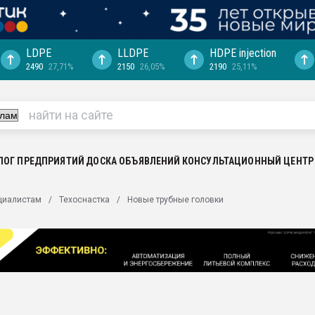
LDPE
LLDPE
HDPE injection
2490
27,71%
2150
26,05%
2190
25,11%
еса -
ината полного
"Ижевскому
ватить рынок
ЛОГ ПРЕДПРИЯТИЙ
ДОСКА ОБЪЯВЛЕНИЙ
КОНСУЛЬТАЦИОННЫЙ ЦЕНТР
ериала
машины:
циалистам
Техоснастка
Новые трубные головки
, с.-в.
ция выходит на
отке
ь" довольна
ьном рынке