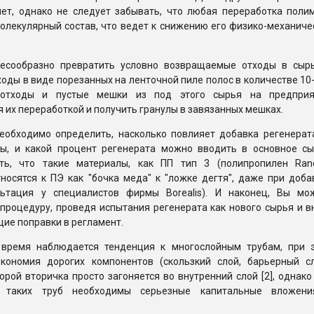
нет, однако не следует забывать, что любая переработка поли
олекулярный состав, что ведет к снижению его физико-механиче
есообразно превратить условно возвращаемые отходы в сырь
ходы в виде порезанных на ленточной пиле полос в количестве 10-
 отходы и пустые мешки из под этого сырья на предприя
их переработкой и получить гранулы в завязанных мешках.
необходимо определить, насколько повлияет добавка регенерат
бы, и какой процент регенерата можно вводить в основное сы
сть, что такие материалы, как ПП тип 3 (полипропилен Ra
носятся к ПЭ как "бочка меда" к "ложке дегтя", даже при доба
льтация у специалистов фирмы Borealis). И наконец, Вы мо
 процедуру, проведя испытания регенерата как нового сырья и в
ие поправки в регламент.
время наблюдается тенденция к многослойным трубам, при 
экономия дорогих компонентов (скользкий слой, барьерный сл
порой вторичка просто загоняется во внутренний слой [2], однако
а таких труб необходимы серьезные капитальные вложен
.