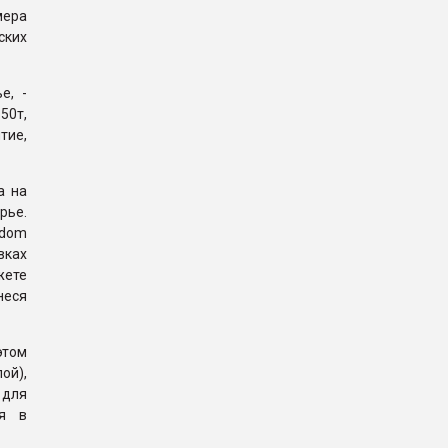
мера
ских
е, -
50т,
тие,
а на
рье.
ndom
вках
жете
неся
этом
ой),
 для
ия в