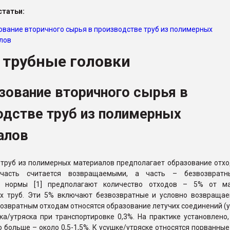
ва ПЭТ
татьи:
ование вторичного сырья в производстве труб из полимерных
лов
ФОРУМ
 трубные головки
зование вторичного сырья в
одстве труб из полимерных
алов
 труб из полимерных материалов предполагает образование отхо
часть считается возвращаемыми, а часть – безвозвратн
 нормы [1] предполагают количество отходов – 5% от м
х труб. Эти 5% включают безвозвратные и условно возвраща
возвратным отходам относятся образование летучих соединений (у
ка/утряска при транспортировке 0,3%. На практике установлено,
о больше – около 0,5-1,5%. К усушке/утряске относятся порванные