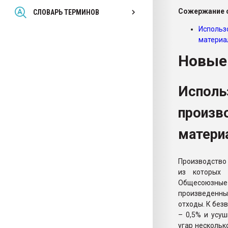
Всё, что касается выду
Сожержание с
СЛОВАРЬ ТЕРМИНОВ
бутылок
Использ
материа
ПЕРЕЙТИ НА 
Новые
Исполь
произв
матери
Производство
из которых 
Общесоюзные
произведенны
отходы. К без
– 0,5% и усуш
угар нескольк