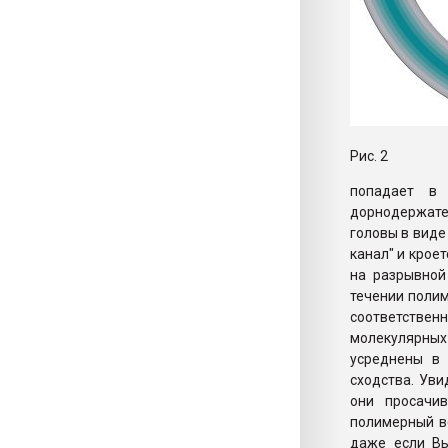
Рис. 2
попадает в 
дорнодержате
головы в виде
канал" и крое
на разрывной
течении полим
соответстве
молекулярны
усреднены в 
сходства. Уви
они просачи
полимерный во
даже если Вы