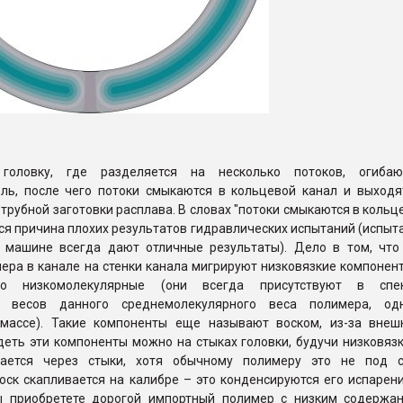
головку, где разделяется на несколько потоков, огиба
ль, после чего потоки смыкаются в кольцевой канал и выходя
 трубной заготовки расплава. В словах "потоки смыкаются в кольц
тся причина плохих результатов гидравлических испытаний (испыт
 машине всегда дают отличные результаты). Дело в том, что
ера в канале на стенки канала мигрируют низковязкие компонент
нно низкомолекулярные (они всегда присутствуют в спе
х весов данного среднемолекулярного веса полимера, од
массе). Такие компоненты еще называют воском, из-за внеш
деть эти компоненты можно на стыках головки, будучи низковяз
вается через стыки, хотя обычному полимеру это не под с
ск скапливается на калибре – это конденсируются его испарени
 приобретете дорогой импортный полимер с низким содержа