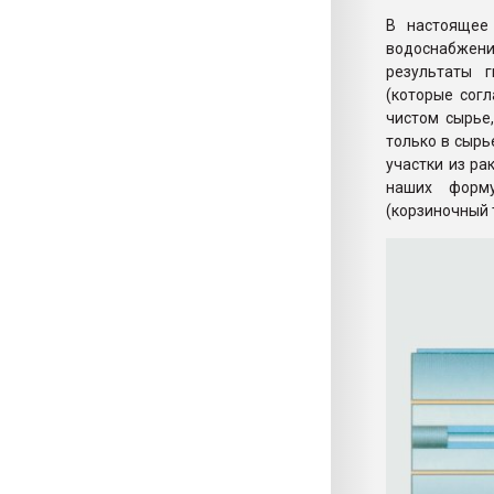
В настоящее
водоснабжени
результаты 
(которые сог
чистом сырье
только в сырь
участки из ра
наших форму
(корзиночный т