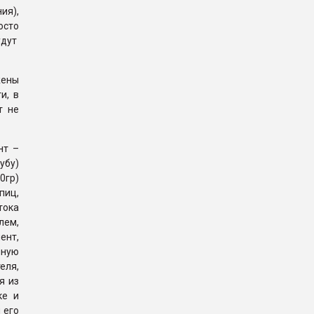
ия),
осто
удут
жены
и, в
т не
нт –
убу)
0гр)
пиц,
тока
лем,
ент,
нную
еля,
я из
ке и
 его