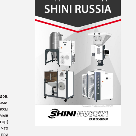
дов,
ыми.
ассы
емые
гар)
 что
 при