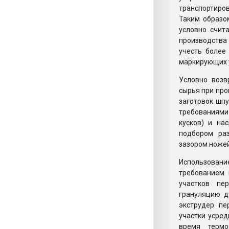
транспортиро
Таким образо
условно счит
производства 
учесть более
маркирующих у
Условно воз
сырья при про
заготовок шп
требованиями
кусков) и на
подбором раз
зазором ножей
Использование
требованием 
участков пе
грануляцию д
экструдер п
участки усред
время термо