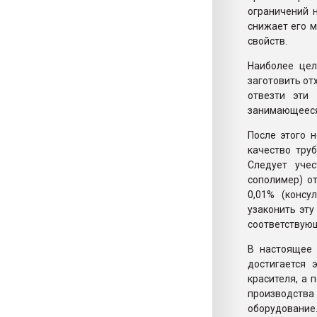
ограничений 
снижает его м
свойств.
Наиболее цел
заготовить от
отвезти эти
занимающееся 
После этого 
качество тру
Следует уче
сополимер) от
0,01% (консу
узаконить эту
соответствующ
В настоящее 
достигается 
красителя, а 
производств
оборудование