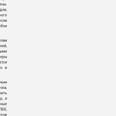
ены.
дов,
ного
если
сбои
улам
лей,
ными
меры
ется
ью и
нным
ска,
вать
р, а
нные
ПВХ,
стов