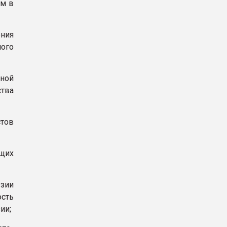
ем в
ния
ого
ной
тва
стов
щих
зии
ость
ии;