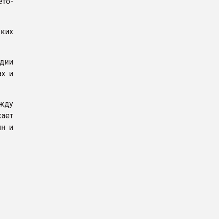
то-
зких
дии
ах и
ежду
ает
ин и