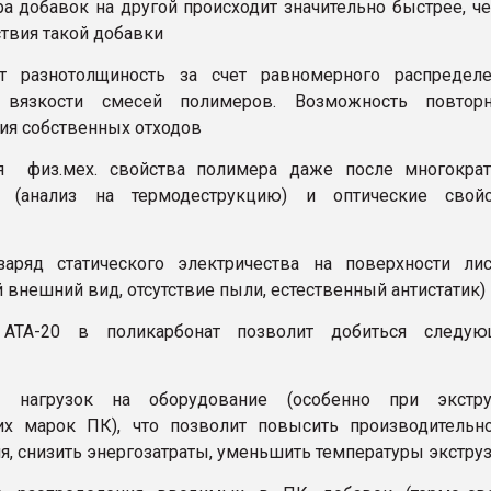
ра добавок на другой происходит значительно быстрее, ч
ствия такой добавки
т разнотолщиность за счет равномерного распределе
вязкости смесей полимеров. Возможность повторн
ия собственных отходов
ся физ.мех. свойства полимера даже после многократ
и (анализ на термодеструкцию) и оптические свойс
заряд статического электричества на поверхности ли
 внешний вид, отсутствие пыли, естественный антистатик)
АТА-20 в поликарбонат позволит добиться следую
 нагрузок на оборудование (особенно при экстру
их марок ПК), что позволит повысить производительн
я, снизить энергозатраты, уменьшить температуры экструз