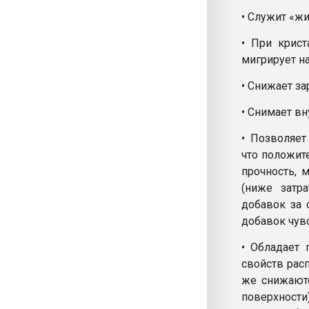
• Служит «ж
• При крис
мигрирует н
• Снижает за
• Снимает в
• Позволяет
что положит
прочность, 
(ниже затр
добавок за 
добавок чув
• Обладает
свойств расп
же снижают
поверхности