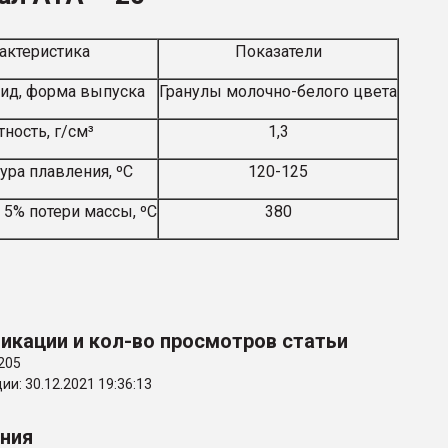
актеристика
Показатели
ид, форма выпуска
Гранулы молочно-белого цвета
ность, г/см³
1,3
ура плавления, ºС
120-125
 5% потери массы, ºС
380
икации и кол-во просмотров статьи
205
и: 30.12.2021 19:36:13
ения