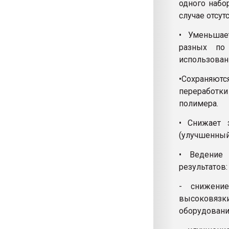
одного набо
случае отсут
• Уменьшае
разных по 
использован
•Сохраняют
переработк
полимера.
• Снижает 
(улучшенный
• Ведение 
результатов:
- снижение
высоковязк
оборудовани