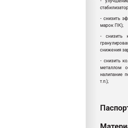
- улучшени
стабилизаторы
- снизить э
марок ПК);
- снизить 
гранулирова
снижения зар
- снизить к
металлом о
налипание п
т.п.);
Паспор
Матери