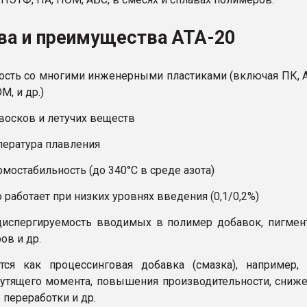
ва и преимущества АТА-20
ость со многими инженерными пластиками (включая ПК, 
М, и др.)
 восков и летучих веществ
пература плавления
рмостабильность (до 340°С в среде азота)
 работает при низких уровнях введения (0,1/0,2%)
диспергируемость вводимых в полимер добавок, пигмен
ов и др.
тся как процессинговая добавка (смазка), например,
утящего момента, повышения производительности, сниж
 переработки и др.