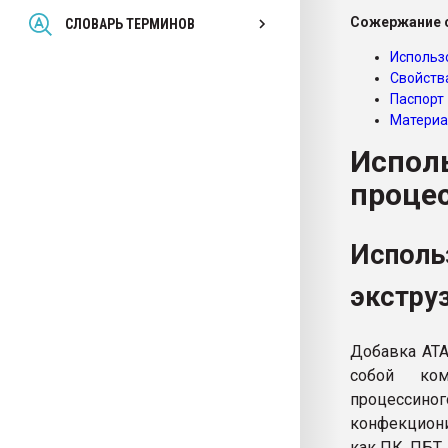
Всё, что касается выду
Сожержание с
СЛОВАРЬ ТЕРМИНОВ
бутылок
Использ
Свойств
ПЕРЕЙТИ НА 
Паспорт
Материа
Исполь
процес
Исполь
экстру
Добавка АТА
собой ком
процессин
конфекциони
как ПК, ПБТ,