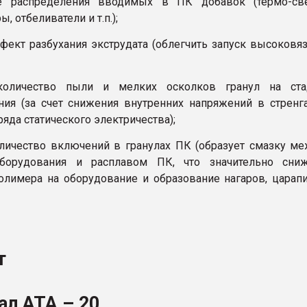
е распределения вводимых в ПК добавок (термо-све
, отбеливатели и т.п.);
ффект разбухания экструдата (облегчить запуск высоковя
количество пыли и мелких осколков гранул на ста
ния (за счет снижения внутренних напряжений в стренг
яда статического электричества);
оличество включений в гранулах ПК (образует смазку м
борудования и расплавом ПК, что значительно сниж
олимера на оборудование и образование нагаров, царап
т
ал АТА – 20