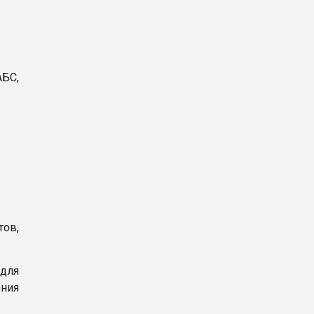
АБС,
тов,
 для
ения