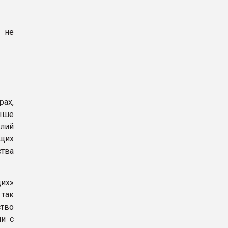
и не
рах,
выше
елий
щих
ства
их»
 так
ство
ли с