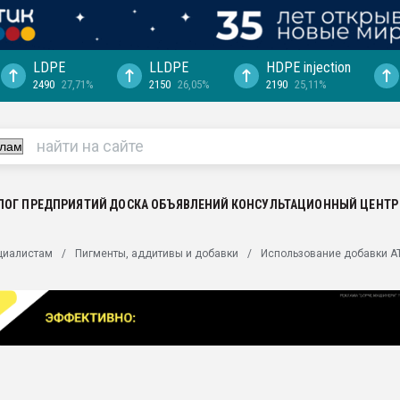
LDPE
LLDPE
HDPE injection
2490
27,71%
2150
26,05%
2190
25,11%
еса -
ината полного
"Ижевскому
ватить рынок
ЛОГ ПРЕДПРИЯТИЙ
ДОСКА ОБЪЯВЛЕНИЙ
КОНСУЛЬТАЦИОННЫЙ ЦЕНТР
ериала
машины:
циалистам
Пигменты, аддитивы и добавки
Использование добавки АТ
, с.-в.
ция выходит на
отке
ь" довольна
ьном рынке