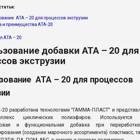
ва ПЭТ
татьи:
ование АТА – 20 для процессов экструзии
а и преимущества АТА-20
ФОРУМ
л АТА – 20
зование добавки АТА – 20 для
сов экструзии
зование АТА – 20 для процессов
зии
-20 разработана технологами "ГАММА-ПЛАСТ" и представ
плекс циклических полиэфиров. Используется 
оговая и функциональная добавка при переработк
рования (создании марочного ассортимента) пластмасс, т
 ПЭТФ, ПА, ПОМ, АБС, в смесях и сплавах полимеров.