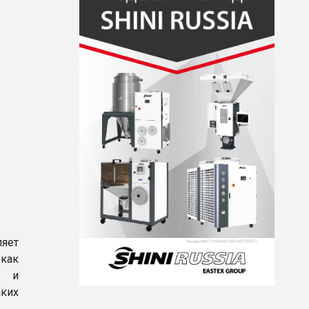
ляет
как
е и
аких