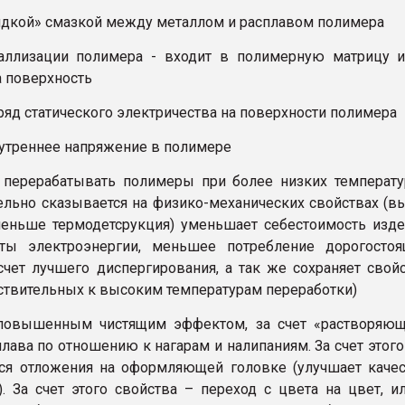
идкой» смазкой между металлом и расплавом полимера
таллизации полимера - входит в полимерную матрицу 
а поверхность
ряд статического электричества на поверхности полимера
нутреннее напряжение в полимере
 перерабатывать полимеры при более низких температу
ельно сказывается на физико-механических свойствах (
меньше термодетсрукция) уменьшает себестоимость изд
аты электроэнергии, меньшее потребление дорогостоя
счет лучшего диспергирования, а так же сохраняет свой
ствительных к высоким температурам переработки)
 повышенным чистящим эффектом, за счет «растворяющ
лава по отношению к нагарам и налипаниям. За счет этого
ся отложения на оформляющей головке (улучшает каче
). За счет этого свойства – переход с цвета на цвет, и