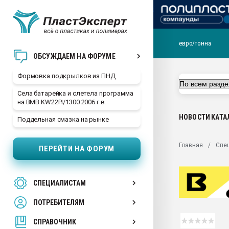
евро/тонна
Продажа готового бизн
ОБСУЖДАЕМ НА ФОРУМЕ
производство SPC лам
цикла
Формовка подкрылков из ПНД
29.07.2026 ФРП помог 
Села батарейка и слетела программа
заводу пластмасс" зах
на BMB KW22PI/1300 2006 г.в.
ППЭ
НОВОСТИ
КАТА
Поддельная смазка на рынке
Помощь в подборе мат
Вакуум-формовочные 
Главная
Спе
ПЕРЕЙТИ НА ФОРУМ
ближайшее подмосковье
Подмосковье, Москва
28.07.2026 Автоматиза
СПЕЦИАЛИСТАМ
первый план в перераб
пластмасс
ПОТРЕБИТЕЛЯМ
28.07.2026 "Техноникол
ситуацией на строител
СПРАВОЧНИК