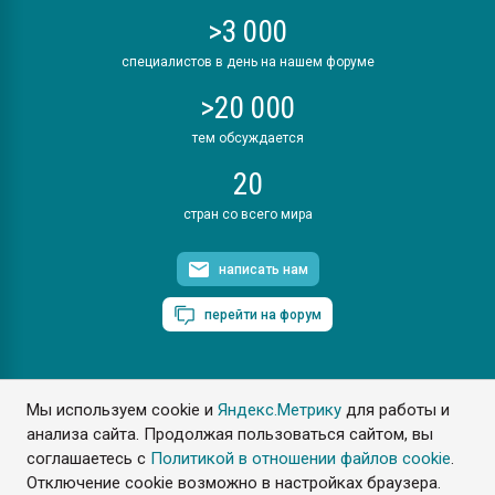
>3 000
специалистов в день на нашем форуме
>20 000
тем обсуждается
20
стран со всего мира
написать нам
перейти на форум
Мы используем cookie и
Яндекс.Метрику
для работы и
ПластЭксперт © 2006. Все права защищены
анализа сайта. Продолжая пользоваться сайтом, вы
Разрешается копирование материалов сайта с обязательной
ссылкой на www.e-plastic.ru
соглашаетесь с
Политикой в отношении файлов cookie
.
Отключение cookie возможно в настройках браузера.
Разработка сайта