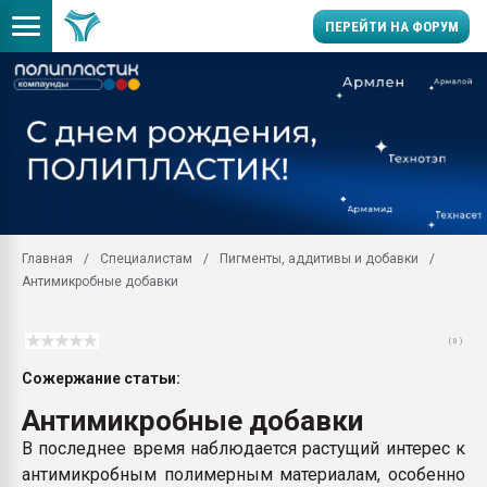
ПЕРЕЙТИ НА ФОРУМ
Продажа готового бизн
производство SPC лам
цикла
29.07.2026 ФРП помог 
заводу пластмасс" зах
ППЭ
Главная
Специалистам
Пигменты, аддитивы и добавки
Помощь в подборе мат
Антимикробные добавки
Вакуум-формовочные 
ближайшее подмосковье
Подмосковье, Москва
( 0 )
28.07.2026 Автоматиза
Сожержание статьи:
первый план в перераб
Антимикробные добавки
пластмасс
В последнее время наблюдается растущий интерес к
28.07.2026 "Техноникол
ситуацией на строител
антимикробным полимерным материалам, особенно