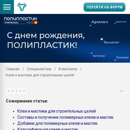
ПЕРЕЙТИ НА ФОРУМ
Помощь в подборе мат
Вакуум-формовочные 
ближайшее подмосковье
Подмосковье, Москва
28.07.2026 Автоматиза
первый план в перераб
Главная
Специалистам
Композиты
пластмасс
Клеи и мастики для строительных целей
28.07.2026 "Техноникол
ситуацией на строител
( 0 )
Всё, что касается выду
бутылок
Сожержание статьи:
Материал поверхности 
Клеи и мастики для строительных целей
вакуумного формовани
Составы и получение полимерных клеев и мастик
Добавки для полимерных клеев и мастик
Продам отходы Компо
Классификация клеев и мастик
поликарбоната и АБС-п