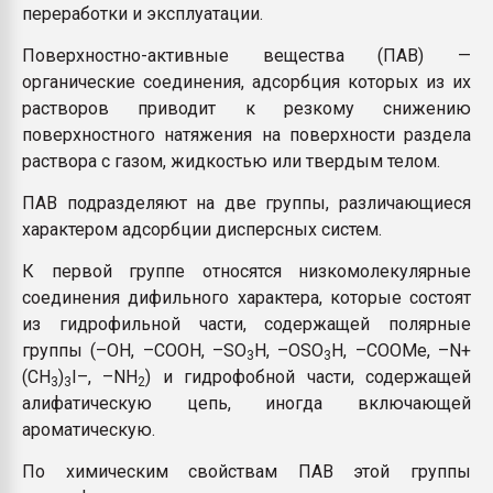
переработки и эксплуатации.
Поверхностно-активные вещества (ПАВ) —
органические соединения, адсорбция которых из их
растворов приводит к резкому снижению
поверхностного натяжения на поверхности раздела
раствора с газом, жидкостью или твердым телом.
ПАВ подразделяют на две группы, различающиеся
характером адсорбции дисперсных систем.
К первой группе относятся низкомолекулярные
соединения дифильного характера, которые состоят
из гидрофильной части, содержащей полярные
группы (–OH, –COOH, –SO
H, –OSO
H, –COOMe, –N+
3
3
(CH
)
I–, –NH
) и гидрофобной части, содержащей
3
3
2
алифатическую цепь, иногда включающей
ароматическую.
По химическим свойствам ПАВ этой группы