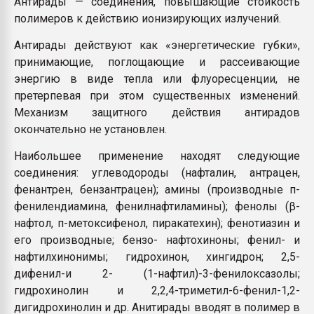
Антирады — соединения, повышающие стойкость
полимеров к действию ионизирующих излучений.
Антирады действуют как «энергетические губки»,
принимающие, поглощающие и рассеивающие
энергию в виде тепла или флуоресценции, не
претерпевая при этом существенных изменений.
Механизм защитного действия антирадов
окончательно не установлен.
Наибольшее применение находят следующие
соединения: углеводороды (нафталин, антрацен,
фенантрен, бензантрацен); амины (производные п-
фенилендиамина, фенилнафтиламины); фенолы (β-
нафтол, п-метоксифенол, пиракатехин); фенотиазин и
его производные; бензо- нафтохиноны; фенил- и
нафтилхинонимы; гидрохинон, хингидрон; 2,5-
дифенил-и 2- (1-нафтил)-3-фенилоксазолы;
гидрохинолин и 2,2,4-триметил-6-фенил-1,2-
дигидрохинолин и др. Анитирады вводят в полимер в