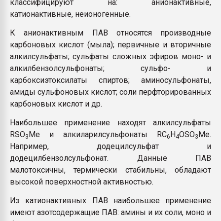
классифицируют на: анионактивные,
катионактивные, неионогенные.
К анионактивным ПАВ относятся производные
карбоновых кислот (мыла); первичные и вторичные
алкилсульфаты; сульфаты сложных эфиров моно- и
алкилбензолсульфонаты; сульфо- и
карбоксиэтоксилаты спиртов; аминосульфонаты,
амиды сульфоновых кислот; соли перфторированных
карбоновых кислот и др.
Наибольшее применение находят алкилсульфаты
RSO
Me и алкиларилсульфонаты RC
H
OSO
Me.
3
6
4
3
Например, додецилсульфат и
додецилбензолсульфонат. Данные ПАВ
малотоксичны, термически стабильны, обладают
высокой поверхностной активностью.
Из катионактивных ПАВ наибольшее применение
имеют азотсодержащие ПАВ: амины и их соли, моно и