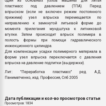
один из основных узлов машины для литья
Всё, что касается выду
пластмасс под давлением (ТПА). Перед
бутылок
впрыском (если не включен режим постоянного
прижима) узел впрыска перемещается по
ПЕРЕЙТИ НА 
направлению к замкнутой литьевой форме до
момента прилегания мундштука к литниковой
втулке. Затем происходит впрыск полимера в
полость формы при помощи гидравлического
инжекционного цилиндра.
Для компенсации усадки полимерного материала в
форме узел впрыска переключается с давления
впрыска на давление подпитки (выдержки).
Лит.: "Переработка пластмасс" ред. А.Д.
Паниматченко, изд. Профессия, Спб 2005
Дата публикации и кол-во просмотров статьи
Просмотров: 1834