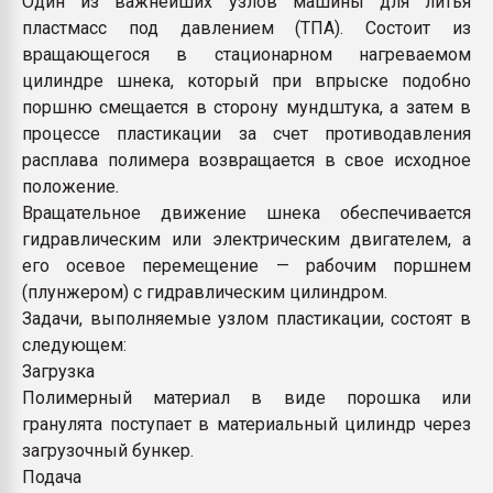
Один из важнейших узлов машины для литья
покупка, обмен
пластмасс под давлением (ТПА). Состоит из
вращающегося в стационарном нагреваемом
цилиндре шнека, который при впрыске подобно
ПЕРЕЙТИ НА 
поршню смещается в сторону мундштука, а затем в
процессе пластикации за счет противодавления
расплава полимера возвращается в свое исходное
положение
.
Вращательное движение шнека обеспечивается
гидравлическим или электрическим двигателем, а
его осевое перемещение — рабочим поршнем
(плунжером) с гидравлическим цилиндром.
Задачи, выполняемые узлом пластикации, состоят в
следующем:
Загрузка
Полимерный материал в виде порошка или
гранулята поступает в материальный цилиндр через
загрузочный бункер.
Подача