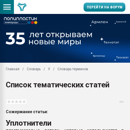
ПЕРЕЙТИ НА ФОРУМ
Помощь в подборе мат
Вакуум-формовочные 
ближайшее подмосковье
Подмосковье, Москва
28.07.2026 Автоматиза
первый план в перераб
Главная
Словарь
У
Словарь терминов
пластмасс
28.07.2026 "Техноникол
Список тематических статей
ситуацией на строител
Всё, что касается выду
бутылок
( 0 )
Материал поверхности 
Сожержание статьи:
вакуумного формовани
Уплотнители
Продам отходы Компо
поликарбоната и АБС-п