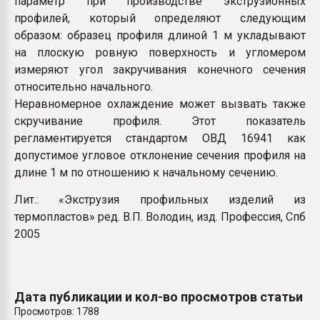
параметр при производстве экструзионных
Всё, что касается выду
профилей, который определяют следующим
бутылок
образом: образец профиля длиной 1 м укладывают
на плоскую ровную поверхность и угломером
ПЕРЕЙТИ НА 
измеряют угол закручивания конечного сечения
относительно начального
.
Неравномерное охлаждение может вызвать также
скручивание профиля. Этот показатель
регламентируется стандартом ОВД 16941 как
допустимое угловое отклонение сечения профиля на
длине 1 м по отношению к начальному сечению.
Лит.: «Экструзия профильных изделий из
термопластов» ред. В.П. Володин, изд. Профессия, Спб
2005
Дата публикации и кол-во просмотров статьи
Просмотров: 1788