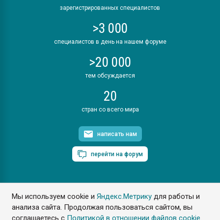
зарегистрированных специалистов
>3 000
специалистов в день на нашем форуме
>20 000
тем обсуждается
20
стран со всего мира
написать нам
перейти на форум
Мы используем cookie и
Яндекс.Метрику
для работы и
ПластЭксперт © 2006. Все права защищены
анализа сайта. Продолжая пользоваться сайтом, вы
Разрешается копирование материалов сайта с обязательной
ссылкой на www.e-plastic.ru
соглашаетесь с
Политикой в отношении файлов cookie
.