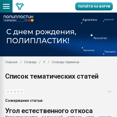
ПЕРЕЙТИ НА ФОРУМ
Помощь в подборе мат
Вакуум-формовочные 
ближайшее подмосковье
Подмосковье, Москва
28.07.2026 Автоматиза
первый план в перераб
Главная
Словарь
У
Словарь терминов
пластмасс
28.07.2026 "Техноникол
Список тематических статей
ситуацией на строител
Всё, что касается выду
бутылок
( 0 )
Материал поверхности 
Сожержание статьи:
вакуумного формовани
Угол естественного откоса
Продам отходы Компо
поликарбоната и АБС-п