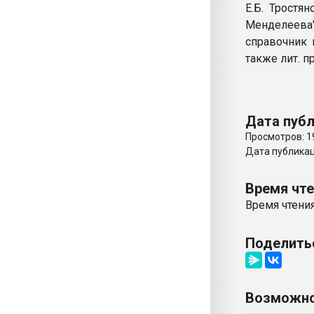
Е.Б. Тростян
Менделеева"
справочник п
также лит. 
Дата публ
Просмотров: 1
Дата публикаци
Время чт
Время чтения
Поделить
Возможно