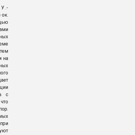
У .-
 ок.
щью
лами
нных
еме
тем
м на
ных
ного
ает
ции
в с
 что
пор.
емых
при
уют