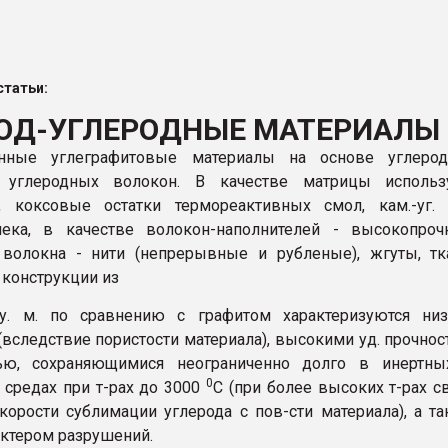
ва ПЭТ
татьи:
ФОРУМ
ОД-УГЛЕРОДНЫЕ МАТЕРИАЛЫ
нные углеграфитовые материалы на основе углерод
углеродных волокон. В качестве матрицы использ
д, коксовые остатки термореактивных смол, кам.-уг.
пека, в качестве волокон-наполнителей - высокопроч
волокна - нити (непрерывные и рубленые), жгуты, тк
 конструкции из
.-у. м. по сравнению с графитом характеризуются ни
(вследствие пористости материала), высокими уд. прочно
ью, сохраняющимися неограниченно долго в инертны
0
, средах при т-рах до 3000
C (при более высоких т-рах с
скорости сублимации углерода с пов-сти материала), а т
актером разрушений.