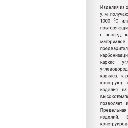
Изделия из 
у. м. получа
0
1000
C ил
повторяющих
с послед, 
материалов
предварит
карбонизаци
каркас уг
углеводоро
каркаса, к
конструкц.
изделия на
высокотемп
позволяет 
Предельная 
изделий. 
конструир