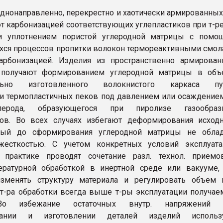
однонаправленно, перекрестно и хаотически армированных 
ют карбонизацией соответствующих углепластиков при т-ре
и уплотнением пористой углеродной матрицы с помо
ся процессов пропитки волокон термореактивными смо
карбонизацией. Изделия из пространственно армирова
 получают формированием углеродной матрицы в объ
ельно изготовленного волокнистого каркаса пу
и термопластичных пеков под давлением или осаждение
лерода, образующегося при пиролизе газообраз
дов. Во всех случаях избегают деформирования исход
-рый до сформирования углеродной матрицы не облад
 жесткостью. С учетом конкретных условий эксплуата
 практике проводят сочетание разл. технол. приемо
ературной обработкой в инертной среде или вакууме,
изменять структуру материала и регулировать объем 
т-ра обработки всегда выше т-ры эксплуатации получа
Во избежание остаточных внутр. напряжений 
овании и изготовлении деталей изделий использ