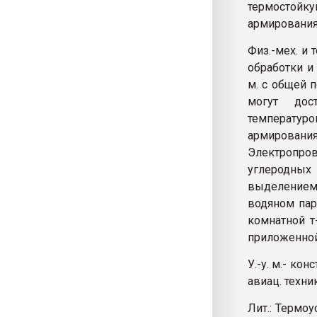
термостойку
армирования
Физ.-мех. и 
обработки и
м. с общей 
могут дос
температур
армировани
Электропро
углеродных
выделением 
водяном пар
комнатной т
приложенной
У.-у. м.- ко
авиац. техни
Лит.: Термоу