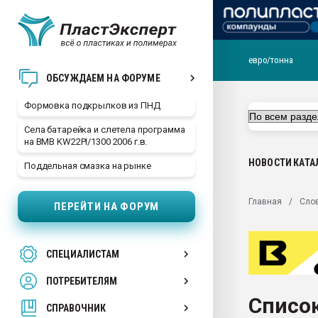
евро/тонна
Продажа готового бизн
ОБСУЖДАЕМ НА ФОРУМЕ
производство SPC лам
цикла
Формовка подкрылков из ПНД
29.07.2026 ФРП помог 
Села батарейка и слетела программа
заводу пластмасс" зах
на BMB KW22PI/1300 2006 г.в.
ППЭ
НОВОСТИ
КАТА
Поддельная смазка на рынке
Помощь в подборе мат
Вакуум-формовочные 
Главная
Сло
ПЕРЕЙТИ НА ФОРУМ
ближайшее подмосковье
Подмосковье, Москва
28.07.2026 Автоматиза
СПЕЦИАЛИСТАМ
первый план в перераб
пластмасс
ПОТРЕБИТЕЛЯМ
28.07.2026 "Техноникол
Список
ситуацией на строител
СПРАВОЧНИК