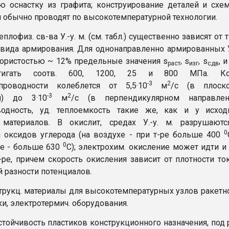
ю оснастку из графита; конструирование деталей и схе
 обычно проводят по высокотемпературной технологии.
теплофиз. св-ва У.-у. м. (см. табл.) существенно зависят от 
 вида армирования. Для однонаправленно армированных У
пористостью ~ 12% предельные значения s
, s
, s
, и
раст
изг
сдв
тигать соотв. 600, 1200, 25 и 800 МПа. Ко
-3
2
опроводности колеблется от 5,5·10
м
/с (в плоско
-3
2
я) до 3·10
м
/с (в перпендикулярном направлени
водность, уд. теплоемкость такие же, как и у исход
 материалов. В окислит, средах У.-у. м. разрушаютс
0
оксидов углерода (на воздухе - при т-ре больше 400
0
е - больше 630
C); электрохим. окисление может идти и
-ре, причем скорость окисления зависит от плотности то
 разности потенциалов.
нструкц. материалы для высокотемпературных узлов ракетн
ки, электротермич. оборудования.
стойчивость пластиков конструкционного назначения, под 