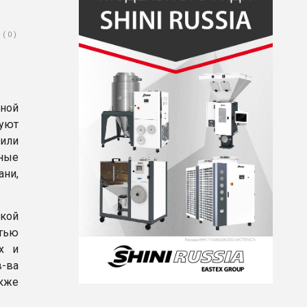
( 0 )
ной
уют
 или
ные
ани,
зкой
стью
х и
в-ва
акже