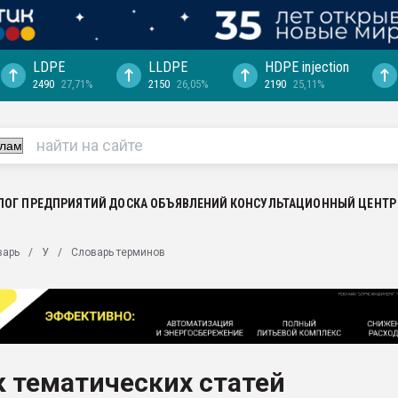
LDPE
LLDPE
HDPE injection
2490
27,71%
2150
26,05%
2190
25,11%
еса -
ината полного
"Ижевскому
ватить рынок
ЛОГ ПРЕДПРИЯТИЙ
ДОСКА ОБЪЯВЛЕНИЙ
КОНСУЛЬТАЦИОННЫЙ ЦЕНТР
ериала
машины:
варь
У
Словарь терминов
, с.-в.
ция выходит на
отке
ь" довольна
 тематических статей
ьном рынке