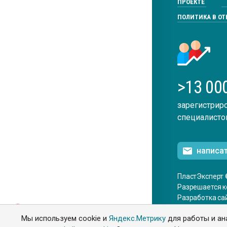
ПРОЕКТЕ
ПОЛИТИКА В О
>13 00
зарегистрир
специалисто
написа
ПластЭксперт 
Разрешается к
Разработка са
ENG
Мы используем cookie и
Яндекс.Метрику
для работы и ан