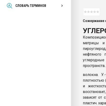
Всё, что касается выду
СЛОВАРЬ ТЕРМИНОВ
бутылок
Сожержание с
ПЕРЕЙТИ НА 
УГЛЕР
Композицио
матрицы и 
пироуглеро
нефтяного 
углеродные 
пространств.
волокна. У
плотностью 
и жесткост
восстановит
зависят от 
пластич. хар