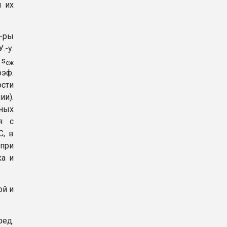
м их
т-ры
.-у.
 s
сж
эф.
сти
и).
ных
я с
C, в
 при
ка и
ой и
ред.