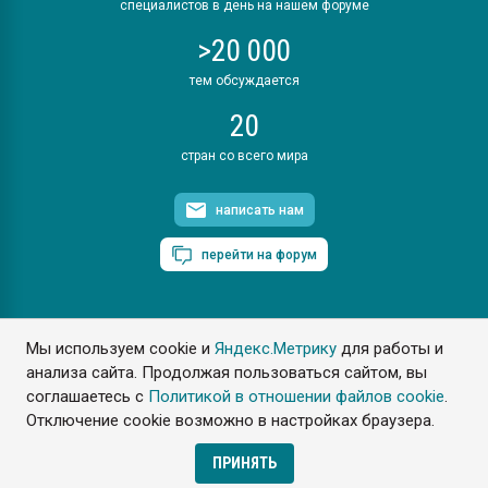
специалистов в день на нашем форуме
>20 000
тем обсуждается
20
стран со всего мира
написать нам
перейти на форум
Мы используем cookie и
Яндекс.Метрику
для работы и
ПластЭксперт © 2006. Все права защищены
анализа сайта. Продолжая пользоваться сайтом, вы
Разрешается копирование материалов сайта с обязательной
ссылкой на www.e-plastic.ru
соглашаетесь с
Политикой в отношении файлов cookie
.
Отключение cookie возможно в настройках браузера.
Разработка сайта
ПРИНЯТЬ