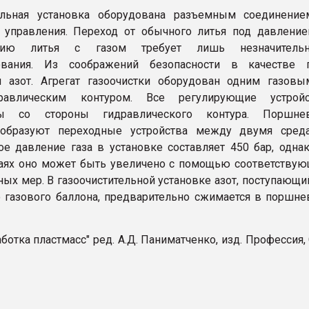
тельная установка оборудована разъемным соединение
 управления. Переход от обычного литья под давлени
анию литья с газом требует лишь незначительн
ования. Из соображений безопасности в качестве г
я азот. Агрегат газоочистки оборудован одним газов
равлическим контуром. Все регулирующие устройс
ны со стороны гидравлического контура. Поршне
 образуют переходные устройства между двумя среда
е давление газа в установке составляет 450 бар, одна
аях оно может быть увеличено с помощью соответству
ных мер. В газоочистительной установке азот, поступающи
о газового баллона, предварительно сжимается в поршн
аботка пластмасс" ред. А.Д. Паниматченко, изд. Профессия,