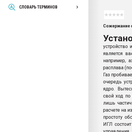
Всё, что касается выду
СЛОВАРЬ ТЕРМИНОВ
бутылок
Сожержание с
ПЕРЕЙТИ НА 
Устано
устройство 
является вв
например, а
расплава (по
Газ пробива
очередь уст
ядро. Выте
свой ход по
лишь частич
расчете на 
простоту об
ИГЛ состоит
управления.