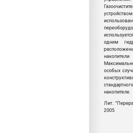
Газоочисти
устройством
использов
переоборуд
используетс
одним гид
расположе
накопители
Максимально
особых случ
конструктив
стандартног
накопителе.
Лит.: "Перер
2005