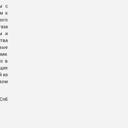
м с
ем к
ого
аза
ым и
тва
вые
ми.
ко в
ющих
й из
евом
 Спб