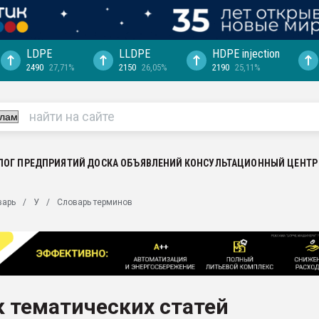
LDPE
LLDPE
HDPE injection
2490
27,71%
2150
26,05%
2190
25,11%
еса -
ината полного
"Ижевскому
ватить рынок
ЛОГ ПРЕДПРИЯТИЙ
ДОСКА ОБЪЯВЛЕНИЙ
КОНСУЛЬТАЦИОННЫЙ ЦЕНТР
ериала
машины:
варь
У
Словарь терминов
, с.-в.
ция выходит на
отке
ь" довольна
 тематических статей
ьном рынке