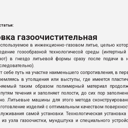
ва ПЭТ
татьи:
ФОРУМ
вка газоочистительная
используемое в инжекционно-газовом литье, целью кото
едение гозообразной технологичесой среды (интертный 
зот) в гнездо литьевой формы сразу после подачи в 
следовательно).
ет себе путь на участке наименьшего сопротивления, в пе
ремляясь в утолщения или выступы, где имеется пласти
сняемый таким образом полимерный материал продолж
 путям течения и заполняет полости, до сих пор заполне
но. Литьевые машины для этого метода сконструирова
изготовление изделий с оптимальным качеством поверхнос
служивания самой установки. Технологическая установка
 из узла газоочистки, мундштука и специального устрой