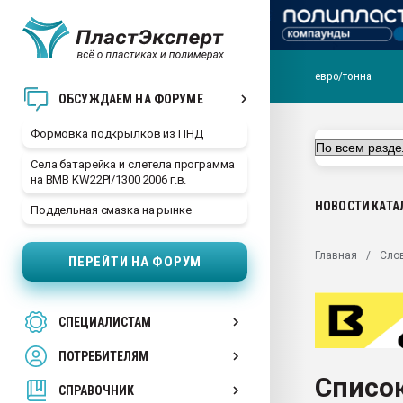
евро/тонна
Продажа готового бизн
ОБСУЖДАЕМ НА ФОРУМЕ
производство SPC лам
цикла
Формовка подкрылков из ПНД
29.07.2026 ФРП помог 
Села батарейка и слетела программа
заводу пластмасс" зах
на BMB KW22PI/1300 2006 г.в.
ППЭ
НОВОСТИ
КАТА
Поддельная смазка на рынке
Помощь в подборе мат
Вакуум-формовочные 
Главная
Сло
ПЕРЕЙТИ НА ФОРУМ
ближайшее подмосковье
Подмосковье, Москва
28.07.2026 Автоматиза
СПЕЦИАЛИСТАМ
первый план в перераб
пластмасс
ПОТРЕБИТЕЛЯМ
28.07.2026 "Техноникол
Список
ситуацией на строител
СПРАВОЧНИК