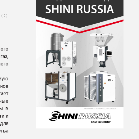
( 0 )
рого
газ,
него
рвую
чное
ает
нные
ны в
ти и
 для
ства