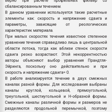
Верно при расчете профильных фильер со
пластмасс
сбалансированным течением.
В данном уравнении используется такие расчетные
28.07.2026 "Техноникол
ситуацией на строител
элементы как: скорость и напряжение сдвига и
параметры, зависящие от реологических
характеристик материала.
ПЕРЕЙТИ НА 
При малых скоростях течения известное степенное
уравнение течения справедливо лишь в центральной
области потока, тогда как вблизи стенок скорости
сдвига резко возрастают. Этой некорректностью
авторы объясняют выбор уравнения Прандтля-
Эйринга, поскольку оно действительно и при
скорость и напряжение сдвига= 0.
В работе анализируется течение в двух смежных
каналах разной формы. Для исследования выбраны
каналы круглой, кольцевой, прямоугольной,
треугольной, шестиугольной и Н-образной формы.
Смежные каналы различной формы и размеров не
разделяются продольной перемычкой, поэтому