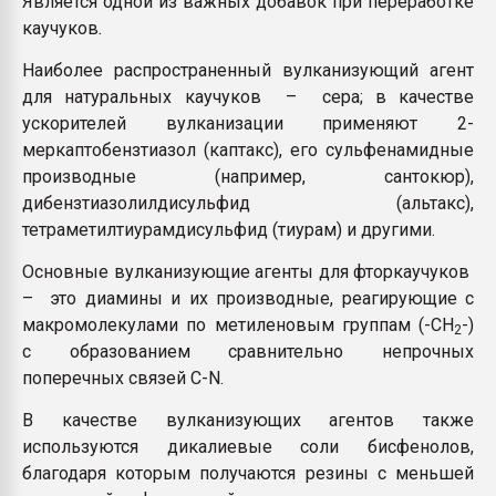
Является одной из важных добавок при переработке
пластмасс
каучуков
.
28.07.2026 "Техноникол
Наиболее распространенный вулканизующий агент
ситуацией на строител
для натуральных каучуков – сера; в качестве
ускорителей вулканизации применяют 2-
ПЕРЕЙТИ НА 
меркаптобензтиазол (каптакс), его сульфенамидные
производные (например, сантокюр),
дибензтиазолилдисульфид (альтакс),
тетраметилтиурамдисульфид (тиурам) и другими.
Основные вулканизующие агенты для фторкаучуков
– это диамины и их производные, реагирующие с
макромолекулами по метиленовым группам (-СН
-)
2
с образованием сравнительно непрочных
поперечных связей С-N.
В качестве вулканизующих агентов также
используются дикалиевые соли бисфенолов,
благодаря которым получаются резины с меньшей