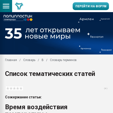
ПЕРЕЙТИ НА ФОРУМ
Помощь в подборе мат
Вакуум-формовочные 
ближайшее подмосковье
Подмосковье, Москва
28.07.2026 Автоматиза
первый план в перераб
Главная
Словарь
В
Словарь терминов
пластмасс
28.07.2026 "Техноникол
Список тематических статей
ситуацией на строител
Всё, что касается выду
бутылок
( 0 )
Материал поверхности 
Сожержание статьи:
вакуумного формовани
Время воздействия
Продам отходы Компо
поликарбоната и АБС-п