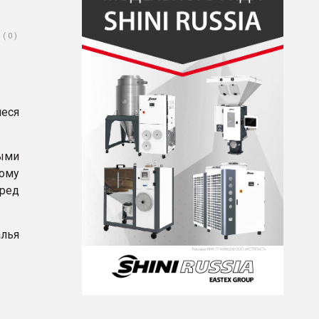
( 0 )
еся
ыми
ому
еред
алья