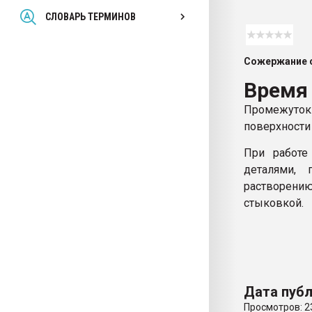
Всё, что касается выду
СЛОВАРЬ ТЕРМИНОВ
бутылок
Сожержание с
ПЕРЕЙТИ НА 
Время
Промежуток
поверхности
При работе
деталями, 
растворению
стыковкой.
Дата публ
Просмотров: 2