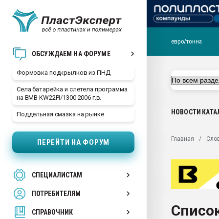
евро/тонна
Продажа готового бизн
ОБСУЖДАЕМ НА ФОРУМЕ
производство SPC лам
цикла
Формовка подкрылков из ПНД
29.07.2026 ФРП помог 
Села батарейка и слетела программа
заводу пластмасс" зах
на BMB KW22PI/1300 2006 г.в.
ППЭ
НОВОСТИ
КАТА
Поддельная смазка на рынке
Помощь в подборе мат
Вакуум-формовочные 
Главная
Сло
ПЕРЕЙТИ НА ФОРУМ
ближайшее подмосковье
Подмосковье, Москва
28.07.2026 Автоматиза
СПЕЦИАЛИСТАМ
первый план в перераб
пластмасс
ПОТРЕБИТЕЛЯМ
28.07.2026 "Техноникол
Список
ситуацией на строител
СПРАВОЧНИК