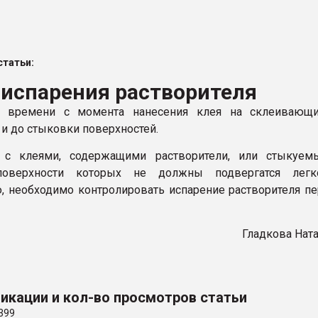
ва ПЭТ
татьи:
ФОРУМ
 испарения растворителя
 времени с момента нанесения клея на склеивающи
 и до стыковки поверхностей.
 с клеями, содержащими растворители, или стыкуем
поверхности которых не должны подвергатся легк
, необходимо контролировать испарение растворителя п
Гладкова Нат
икации и кол-во просмотров статьи
399