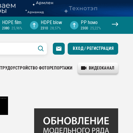
HDPE film
HDPE blow
PP hомо
2080
25,96%
2310
28,57%
2300
25,22%
ВХОД / РЕГИСТРАЦИЯ
ТРУДОУСТРОЙСТВО
ФОТОРЕПОРТАЖИ
ВИДЕОКАНАЛ