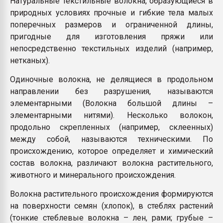
Натуральные текстильные волокна, образующиеся в
пластмасс
природных условиях прочные и гибкие тела малых
поперечных размеров и ограниченной длины,
28.07.2026 "Техноникол
ситуацией на строител
пригодные для изготовления пряжи или
непосредственно текстильных изделий (например,
нетканых).
ПЕРЕЙТИ НА 
Одиночные волокна, не делящиеся в продольном
направлении без разрушения, называются
элементарными (Волокна большой длины –
элементарными нитями). Несколько волокон,
продольно скрепленных (например, склеенных)
между собой, называются техническими. По
происхождению, которое определяет и химический
состав волокна, различают волокна растительного,
животного и минерального происхождения.
Волокна растительного происхождения формируются
на поверхности семян (хлопок), в стеблях растений
(тонкие стеблевые волокна – лен, рами; грубые –