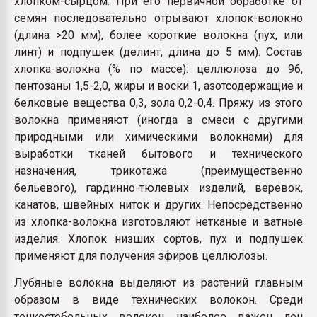
хлопком-сырцом. При его первичной обработке от
семян последовательно отрывают хлопок-волокно
(длина >20 мм), более короткие волокна (пух, или
линт) и подпушек (делинт, длина до 5 мм). Состав
хлопка-волокна (% по массе): целлюлоза до 96,
пентозаны 1,5-2,0, жиры и воски 1, азотсодержащие и
белковые вещества 0,3, зола 0,2-0,4. Пряжу из этого
волокна применяют (иногда в смеси с другими
природными или химическими волокнами) для
выработки тканей бытового и технического
назначения, трикотажа (преимущественно
бельевого), гардинно-тюлевых изделий, веревок,
канатов, швейных ниток и других. Непосредственно
из хлопка-волокна изготовляют нетканые и ватные
изделия. Хлопок низших сортов, пух и подпушек
применяют для получения эфиров целлюлозы.
Лубяные волокна выделяют из растений главным
образом в виде технических волокон. Среди
тонкостебельных волокон наиболее важен лен