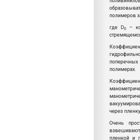
поливинилов
образовыват
полимеров з
где D
– ко
0
стремящемся
Коэффицие
гидрофильно
поперечных
полимерах.
Коэффици
манометрич
манометрич
вакуумиров
через пленк
Очень про
взвешивают
пленкой и 