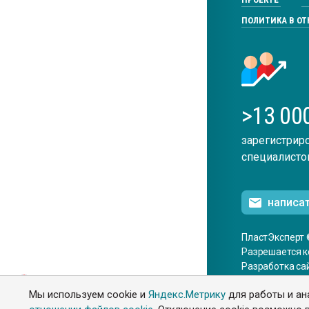
ПОЛИТИКА В О
>13 00
зарегистрир
специалисто
написа
ПластЭксперт 
Разрешается к
Разработка са
ENG
Мы используем cookie и
Яндекс.Метрику
для работы и ан