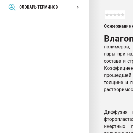
Всё, что касается выду
СЛОВАРЬ ТЕРМИНОВ
бутылок
Сожержание с
ПЕРЕЙТИ НА 
Влаго
полимеров,
пары при на
состава и с
Коэффициент
прошедшей 
толщине и п
растворимос
Диффузия 
фторопласта
инертных г