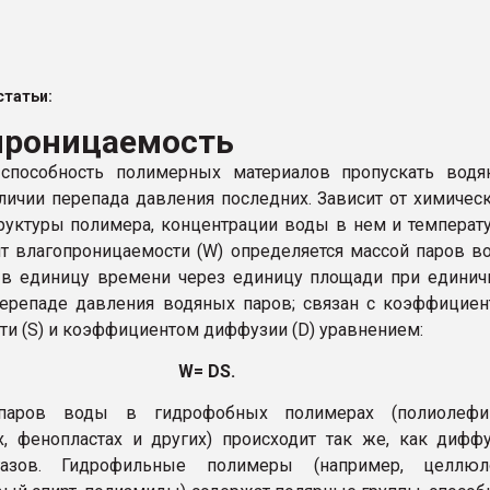
ва ПЭТ
татьи:
ФОРУМ
проницаемость
 способность полимерных материалов пропускать водя
личии перепада давления последних. Зависит от химичес
труктуры полимера, концентрации воды в нем и температ
 влагопроницаемости (W) определяется массой паров в
в единицу времени через единицу площади при единич
ерепаде давления водяных паров; связан с коэффицие
ти (S) и коэффициентом диффузии (D) уравнением:
W= DS.
паров воды в гидрофобных полимерах (полиолефин
х, фенопластах и других) происходит так же, как дифф
азов. Гидрофильные полимеры (например, целлюло