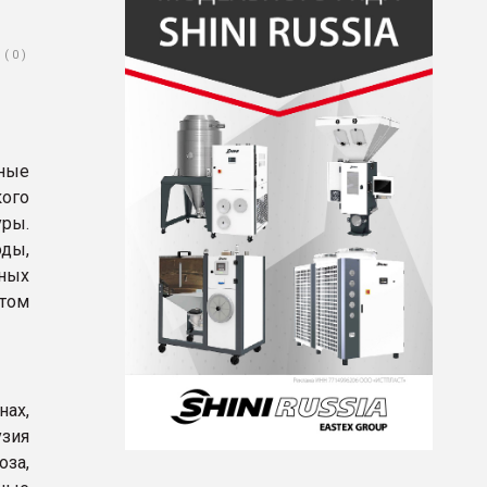
( 0 )
ные
кого
уры.
оды,
ных
нтом
ах,
узия
за,