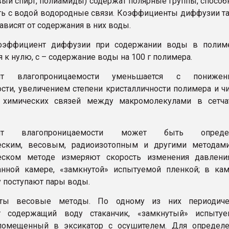
ый спирт, полиамиды) содержат полярные группы, спосо
ь с водой водородные связи. Коэффициенты диффузии т
ависят от содержания в них воды.
эффициент диффузии при содержании воды в полиме
 к нулю, с – содержание воды на 100 г полимера.
нт влагопроницаемости уменьшается с понижен
сти, увеличением степени кристалличности полимера и ч
 химических связей между макромолекулами в сетча
ент влагопроницаемости может быть опреде
еским, весовым, радиоизотопным и другими методами
еском методе измеряют скорость изменения давлени
анной камере, «замкнутой» испытуемой пленкой; в ка
у поступают пары воды.
сты весовые методы. По одному из них периодиче
 содержащий воду стаканчик, «замкнутый» испытуе
помещенный в эксикатор с осушителем. Для определе