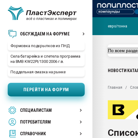
евро/тонна
Продажа готового бизн
ОБСУЖДАЕМ НА ФОРУМЕ
производство SPC лам
цикла
Формовка подкрылков из ПНД
29.07.2026 ФРП помог 
Села батарейка и слетела программа
заводу пластмасс" зах
на BMB KW22PI/1300 2006 г.в.
ППЭ
НОВОСТИ
КАТА
Поддельная смазка на рынке
Помощь в подборе мат
Вакуум-формовочные 
Главная
Сло
ПЕРЕЙТИ НА ФОРУМ
ближайшее подмосковье
Подмосковье, Москва
28.07.2026 Автоматиза
СПЕЦИАЛИСТАМ
первый план в перераб
пластмасс
ПОТРЕБИТЕЛЯМ
28.07.2026 "Техноникол
Список
ситуацией на строител
СПРАВОЧНИК