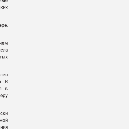
бные
аких
ре,
ием
исла
тых
лен
. В
я в
меру
ски
мой
ния