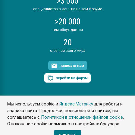
>3 000
специалистов в день на нашем форуме
>20 000
тем обсуждается
20
стран со всего мира
написать нам
перейти на форум
Мы используем cookie и
Яндекс.Метрику
для работы и
ПластЭксперт © 2006. Все права защищены
анализа сайта. Продолжая пользоваться сайтом, вы
Разрешается копирование материалов сайта с обязательной
ссылкой на www.e-plastic.ru
соглашаетесь с
Политикой в отношении файлов cookie
.
Отключение cookie возможно в настройках браузера.
Разработка сайта