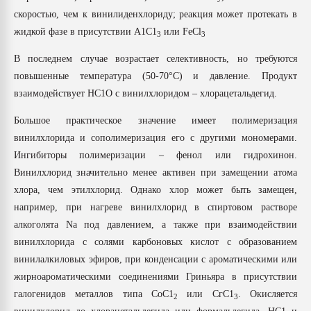
скоростью, чем к винилиденхлориду; реакция может протекать в
жидкой фазе в присутствии А1С1
или FeCl
3
3
В последнем случае возрастает селективность, но требуются
повышенные температура (50-70°С) и давление. Продукт
взаимодействует НС1О с винилхлоридом – хлорацетальдегид.
Большое практическое значение имеет полимеризация
винилхлорида и сополимеризация его с другими мономерами.
Ингибиторы полимеризации – фенол или гидрохинон.
Винилхлорид значительно менее активен при замещении атома
хлора, чем этилхлорид. Однако хлор может быть замещен,
например, при нагреве винилхлорид в спиртовом растворе
алкоголята Na под давлением, а также при взаимодействии
винилхлорида с солями карбоновых кислот с образованием
винилалкиловых эфиров, при конденсации с ароматическими или
жирноароматическими соединениями Гриньяра в присутствии
галогенидов металлов типа СоС1
или СгС1
. Окисляется
2
3