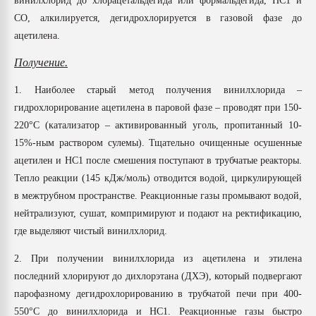
винилхлорид до хлорацетальдегида или формальдегида, НС1 и
СО, алкилируется, дегидрохлорируется в газовой фазе до
ацетилена.
Получение.
1. Наиболее старый метод получения винилхлорида –
гидрохлорирование ацетилена в паровой фазе – проводят при 150-
220°С (катализатор – активированный уголь, пропитанный 10-
15%-ным раствором сулемы). Тщательно очищенные осушенные
ацетилен и НС1 после смешения поступают в трубчатые реакторы.
Тепло реакции (145 кДж/моль) отводится водой, циркулирующей
в межтрубном пространстве. Реакционные газы промывают водой,
нейтрализуют, сушат, компримируют и подают на ректификацию,
где выделяют чистый винилхлорид.
2. При получении винилхлорида из ацетилена и этилена
последний хлорируют до дихлорэтана (ДХЭ), который подвергают
парофазному дегидрохлорированию в трубчатой печи при 400-
550°С до винилхлорида и НС1. Реакционные газы быстро