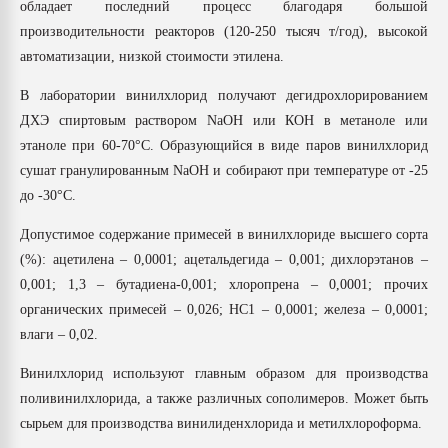
обладает последний процесс благодаря большой
производительности реакторов (120-250 тысяч т/год), высокой
автоматизации, низкой стоимости этилена.
В лаборатории винилхлорид получают дегидрохлорированием
ДХЭ спиртовым раствором NaOH или КОН в метаноле или
этаноле при 60-70°С. Образующийся в виде паров винилхлорид
сушат гранулированным NaOH и собирают при температуре от -25
до -30°С.
Допустимое содержание примесей в винилхлориде высшего сорта
(%): ацетилена – 0,0001; ацетальдегида – 0,001; дихлорэтанов –
0,001; 1,3 – бутадиена-0,001; хлоропрена – 0,0001; прочих
органических примесей – 0,026; НС1 – 0,0001; железа – 0,0001;
влаги – 0,02.
Винилхлорид используют главным образом для производства
поливинилхлорида, а также различных сополимеров. Может быть
сырьем для производства винилиденхлорида и метилхлороформа.