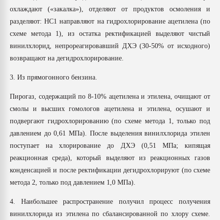
охлаждают («закалка»), отделяют от продуктов осмоления и
разделяют: НС1 направляют на гидрохлорирование ацетилена (по
схеме метода 1), из остатка ректификацией выделяют чистый
винилхлорид, непрореагировавший ДХЭ (30-50% от исходного)
возвращают на дегидрохлорирование.
3. Из прямогонного бензина.
Пирогаз, содержащий по 8-10% ацетилена и этилена, очищают от
смолы и высших гомологов ацетилена и этилена, осушают и
подвергают гидрохлорированию (по схеме метода 1, только под
давлением до 0,61 МПа). После выделения винилхлорида этилен
поступает на хлорирование до ДХЭ (0,51 МПа; кипящая
реакционная среда), который выделяют из реакционных газов
конденсацией и после ректификации дегидрохлорируют (по схеме
метода 2, только под давлением 1,0 МПа).
4. Наибольшее распространение получил процесс получения
винилхлорида из этилена по сбалансированной по хлору схеме.