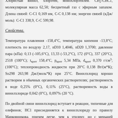
Хлористый винил, хлорэтен, монохлорэтилен. СН
-СНС1,
2
Всё, что касается выду
молекулярная масса 62,50; бесцветный газ с эфирным запахом.
бутылок
Длина связей: С-С1 0,169 нм, С-С 0,138 нм; энергия связей (кДж/
моль): С-С1 338,9, С-С 599,98.
ПЕРЕЙТИ НА 
Свойства.
Температура плавления -158,4°С, температура кипения -13,8°С;
плотность по воздуху 2,17, nD10 1,4046, nD20 1,3700; давление
пара (кПа): 0,13 (-105,6°С), 13,33 (-53,2°С), 172 (0°С), 337 (20°С),
3
2518 (100°С); t
158,4°С, p
5,34 МПа, d
0,370 г/см
;
крит
крит
крит
(100°С); теплопроводность жидкости при 20°С 0,138 Вт/(м*К);
Sо298 263,98 Дж/(моль*К) при 25°С. Винилхлорид хорошо
растворим в обычных органических растворителях; растворимость
в воде 0,25% (0°С), 0,11% (25°С), растворимость воды в
винилхлориде 0,042 (0°С), 0,097% (20 °С).
По двойной связи винилхлорид вступает в реакции, типичные для
олефинов; НС1 присоединяется к винилхлориду по правилу
Марковникова, причем легче, чем к этилену, но с меньшей