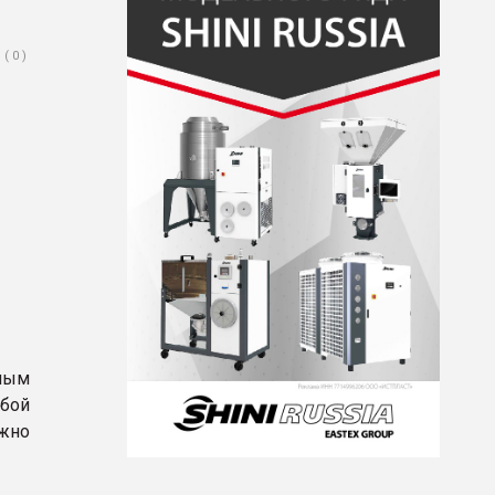
( 0 )
емым
обой
ожно