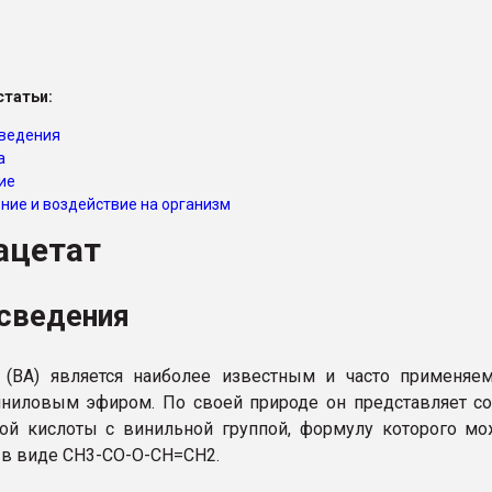
ва ПЭТ
татьи:
ФОРУМ
ведения
а
ие
ние и воздействие на организм
ацетат
сведения
т (ВА) является наиболее известным и часто применя
ниловым эфиром. По своей природе он представляет с
ой кислоты с винильной группой, формулу которого м
 в виде СН3-СО-О-СН=СН2.