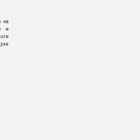
и на
м и
оги
ухе