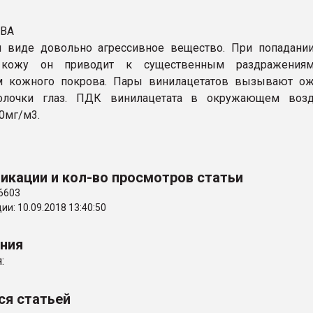
ПВА
м виде довольно агрессивное вещество. При попадани
 кожу он приводит к существенным раздражения
м кожного покрова. Пары винилацетатов вызывают ож
олочки глаз. ПДК винилацетата в окружающем возд
0мг/м3.
икации и кол-во просмотров статьи
6603
и: 10.09.2018 13:40:50
ения
:
ся статьей