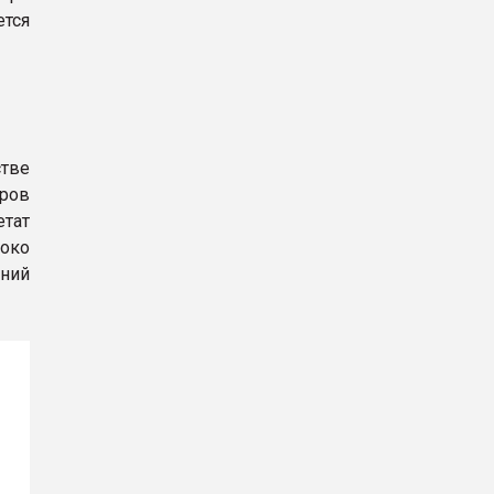
ется
тве
еров
етат
роко
ений