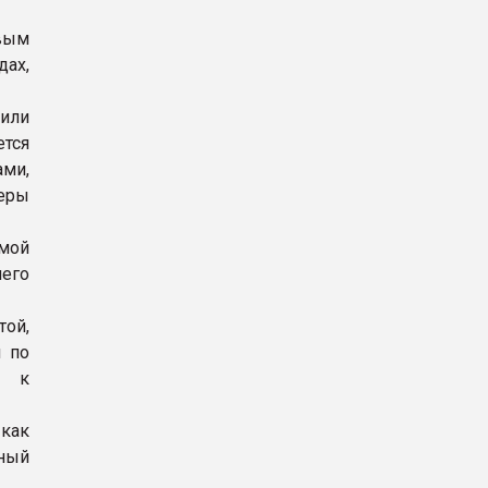
овым
дах,
 или
ется
ами,
еры
мой
него
ой,
 по
ь к
 как
нный