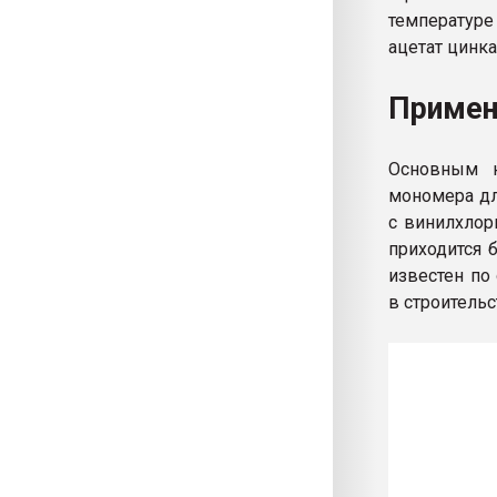
температуре
ацетат цинка
Примен
Основным н
мономера дл
с винилхлор
приходится 
известен по
в строительс