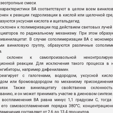
азеотропные смеси.
характеристики ВА соответствуют в целом всем винил
онен к реакции гидролизации в кислой или щелочной сре
азуются уксусная кислота и ацетальдегид.
 склонен к полимеризации под действием световых лучей
циаторов по радикальному механизму. При этом образу
ивинилацетат. В случае сополимеризации ВА с мономер
и виниловую группу, образуются различные сополим
.
ат склонен к самопроизвольной неконтролируе
ционной реакции. Для исключения такого процесса в 
нгибиторы, например дифениламин.
еагирует с галогенами, водородом, уксусной кислот
одом или бромоводородом по механизму присоединения
вязи. Также винилацетату свойственна склонност
ванию, и он может принимать участие в диеновом синтезе.
 воспламенения ВА равна минус 1,1 градусам С, тогда
 его самовоспламенения порядка 380°С; концентрацио
аменения составляет от 2,6 до 13,4 процентов.