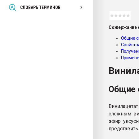
Всё, что касается выду
СЛОВАРЬ ТЕРМИНОВ
бутылок
Сожержание с
ПЕРЕЙТИ НА 
Общие с
Свойств
Получен
Примене
Винил
Общие 
Винилацета
сложным ви
эфир уксусн
представить