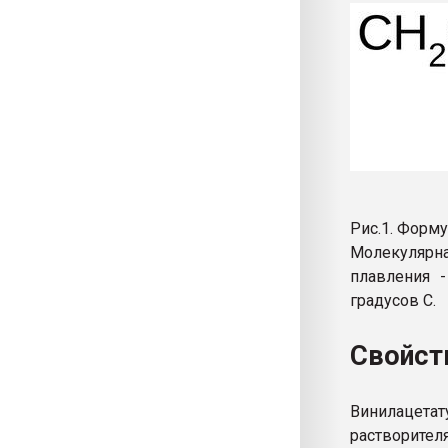
Рис.1. Форм
Молекулярна
плавления -
градусов С.
Свойст
Винилацетат
растворител