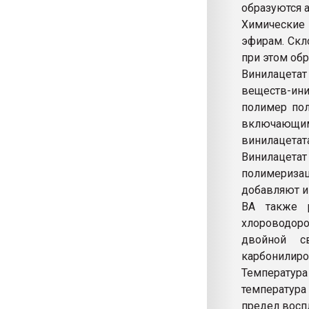
образуются 
Химические 
эфирам. Скл
при этом обр
Винилацетат
веществ-ини
полимер пол
включающим
винилацетата
Винилацет
полимериза
добавляют и
ВА также р
хлороводор
двойной с
карбонилиро
Температура
температура
предел воспл