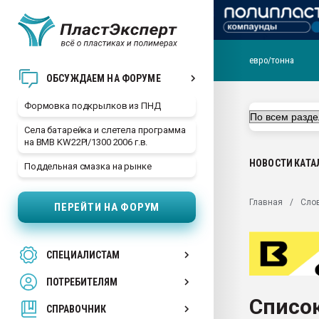
евро/тонна
Продажа готового бизн
ОБСУЖДАЕМ НА ФОРУМЕ
производство SPC лам
цикла
Формовка подкрылков из ПНД
29.07.2026 ФРП помог 
Села батарейка и слетела программа
заводу пластмасс" зах
на BMB KW22PI/1300 2006 г.в.
ППЭ
НОВОСТИ
КАТА
Поддельная смазка на рынке
Помощь в подборе мат
Вакуум-формовочные 
Главная
Сло
ПЕРЕЙТИ НА ФОРУМ
ближайшее подмосковье
Подмосковье, Москва
28.07.2026 Автоматиза
СПЕЦИАЛИСТАМ
первый план в перераб
пластмасс
ПОТРЕБИТЕЛЯМ
28.07.2026 "Техноникол
Список
ситуацией на строител
СПРАВОЧНИК