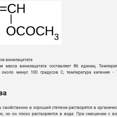
ула винилацетата
я масса винилацетата составляет 86 единиц. Темпера
 около минус 100 градусов С, температура кипения - 
ва
у свойственно в хорошей степени растворятся в органиче
ях, но он плохо растворяется в воде. При смешении с в