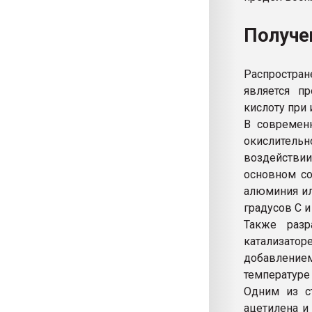
Получе
Распростра
является п
кислоту при 
В современ
окислитель
воздействии
основном со
алюминия ил
градусов С 
Также разр
катализаторе
добавлением
температуре 
Одним из с
ацетилена и