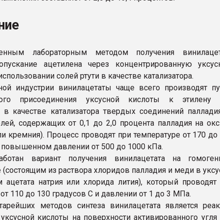
ние
ненным лабораторным методом получения винилацет
ропускание ацетилена через концентрированную уксус
использовании солей ртути в качестве катализатора.
ной индустрии винилацетаты чаще всего производят п
ного присоединения уксусной кислоты к этилену 
 в качестве катализатора твердых соединений паллади
лей, содержащих от 0,1 до 2,0 процента палладия на ок
и кремния). Процесс проводят при температуре от 170 до
и повышенном давлении от 500 до 1000 кПа.
аботан вариант получения винилацетата на гомоген
 (состоящим из раствора хлоридов палладия и меди в уксу
 ацетата натрия или хлорида лития), который проводят
от 110 до 130 градусов С и давлении от 1 до 3 МПа.
тарейших методов синтеза винилацетата является реа
 уксусной кислоты на поверхности активированного угля