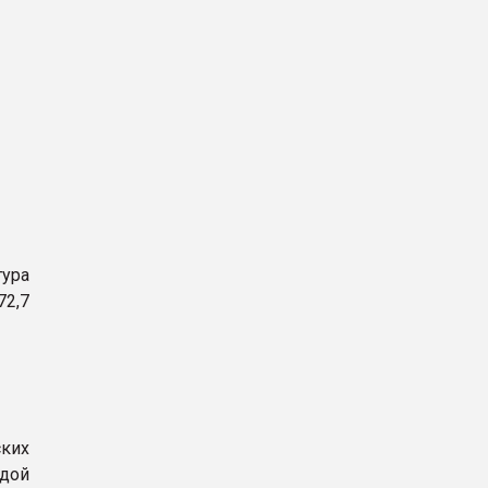
тура
72,7
ских
одой