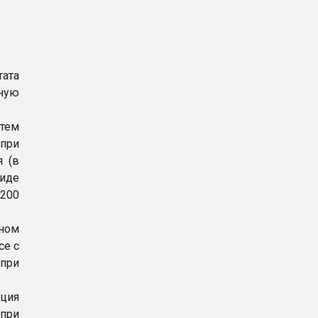
ата
ную
утем
при
я (в
сиде
 200
ном
се с
 при
кция
 при