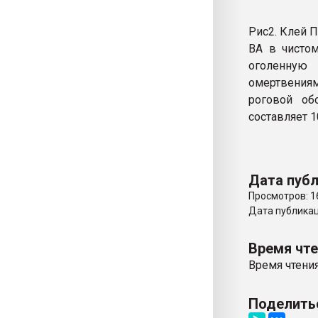
Рис2. Клей 
ВА в чисто
оголенную
омертвения
роговой об
составляет 1
Дата публ
Просмотров: 1
Дата публикаци
Время чт
Время чтения
Поделить