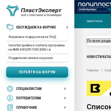
евро/тонна
Продажа готового бизн
ОБСУЖДАЕМ НА ФОРУМЕ
производство SPC лам
цикла
Формовка подкрылков из ПНД
29.07.2026 ФРП помог 
Села батарейка и слетела программа
заводу пластмасс" зах
на BMB KW22PI/1300 2006 г.в.
ППЭ
НОВОСТИ
КАТА
Поддельная смазка на рынке
Помощь в подборе мат
Вакуум-формовочные 
Главная
Сло
ПЕРЕЙТИ НА ФОРУМ
ближайшее подмосковье
Подмосковье, Москва
28.07.2026 Автоматиза
СПЕЦИАЛИСТАМ
первый план в перераб
пластмасс
ПОТРЕБИТЕЛЯМ
28.07.2026 "Техноникол
Список
ситуацией на строител
СПРАВОЧНИК