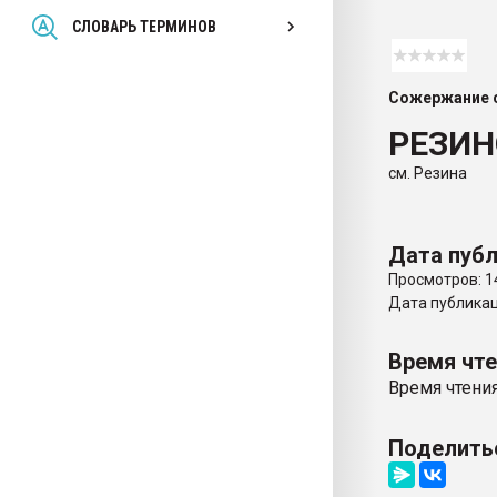
Всё, что касается выду
СЛОВАРЬ ТЕРМИНОВ
бутылок
Сожержание с
ПЕРЕЙТИ НА 
РЕЗИН
см. Резина
Дата публ
Просмотров: 1
Дата публикаци
Время чт
Время чтения
Поделить