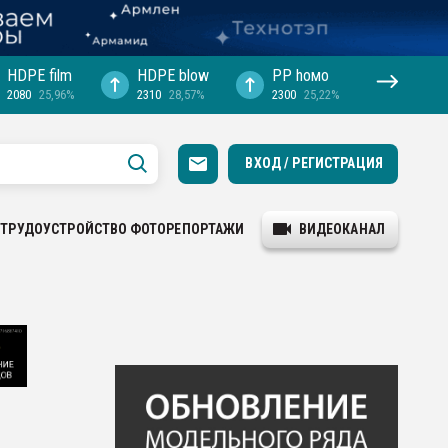
HDPE film
HDPE blow
PP hомо
2080
25,96%
2310
28,57%
2300
25,22%
ВХОД / РЕГИСТРАЦИЯ
ТРУДОУСТРОЙСТВО
ФОТОРЕПОРТАЖИ
ВИДЕОКАНАЛ