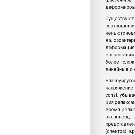
деформиров
Существуют 
соотношения
неньютоновс
ва, характе
деформация
возрастании
более слож
линейные и 
Вязкоуируго
напряжение
const, убыва
ция релаксац
время релак
экспоненц. 
представлен
(спектра) в