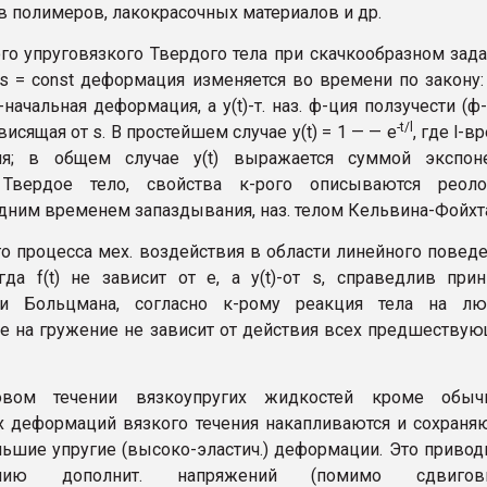
в полимеров, лакокрасочных материалов и др.
го упруговязкого Твердого тела при скачкообразном зад
s = const деформация изменяется во времени по закону:
-начальная деформация, а y(t)-т. наз. ф-ция ползучести (ф
-t/l
ависящая от s. В простейшем случае y(t) = 1 — — е
, где l-в
ия; в общем случае y(t) выражается суммой экспоне
 Твердое тело, свойства к-рого описываются реолог
дним временем запаздывания, наз. телом Кельвина-Фойхт
о процесса мех. воздействия в области линейного повед
когда f(t) не зависит от e, а y(t)-от s, справедлив при
ии Больцмана, согласно к-рому реакция тела на лю
 на гружение не зависит от действия всех предшеству
овом течении вязкоупругих жидкостей кроме обыч
 деформаций вязкого течения накапливаются и сохраня
льшие упругие (высоко-эластич.) деформации. Это привод
ению дополнит. напряжений (помимо сдвиговы