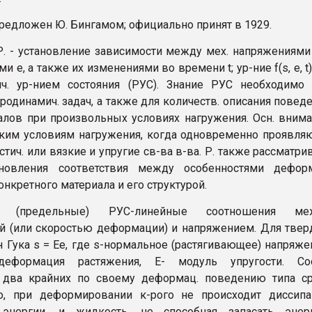
предложен Ю. Бингамом; официально принят в 1929.
 Р. - установление зависимости между мех. напряжениями
 e, а также их изменениями во времени t; ур-ние f(s, e, t)
ич. ур-нием состояния (РУС). Знание РУС необходимо
родинамич. задач, а также для количеств. описания повед
иалов при произвольных условиях нагружения. Осн. вним
аким условиям нагружения, когда одновременно проявля
стич. или вязкие и упругие св-ва в-ва. Р. также рассматри
ановления соответствия между особенностями деформ
нкретного материала и его структурой.
е (предельные) РУС-линейные соотношения ме
 (или скоростью деформации) и напряжением. Для тве
н Гука s = Ee, где s-нормальное (растягивающее) напряже
 деформация растяжения, Е- модуль упругости. Соо
 два крайних по своему деформац. поведению типа ср
ло, при деформировании к-рого не происходит диссип
) энергии, и жидкость, не способная запасать энер