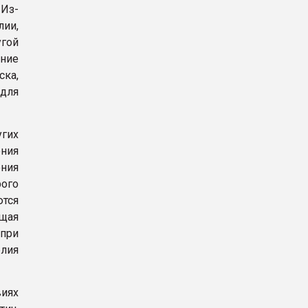
 Из-
ии,
угой
ение
ска,
 для
угих
ния
ния
рого
тся
щая
 при
елия
иях