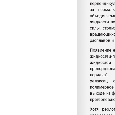
перпендикул
за нормаль
объединяемы
жидкости по
силы, стрем
вращающихся
расплавов и
Появление н
жидкостей-
жидкостей.
пропорцион
порядка".
релаксац. 
полимерное 
выходе из 
претерпеваю
Хотя реоло