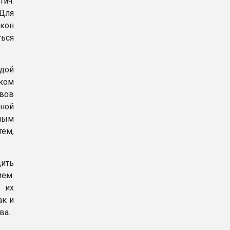
тич.
 Для
кон
ться
рдой
ком
вов
лной
ным
ем,
ить
ем.
 их
ак и
ва.