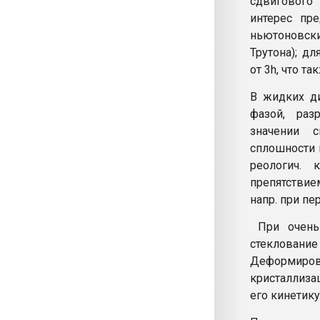
сдвигового 
интерес пре
ньютоновск
Трутона); д
от 3h, что т
В жидких д
фазой, раз
значении 
сплошности 
реологич. 
препятстви
напр. при п
При очень 
стеклован
Деформиро
кристаллиза
его кинетику