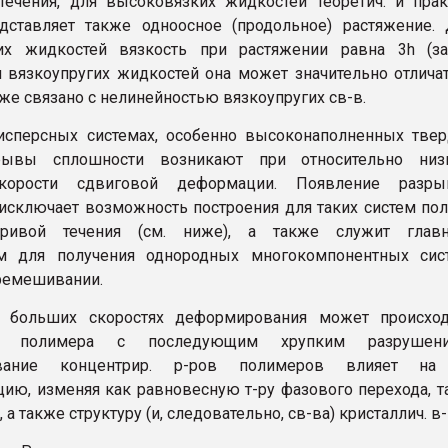
течения, для высоковязких жидкостей теоретич. и прак
дставляет также одноосное (продольное) растяжение.
их жидкостей вязкость при растяжении равна 3h (за
ля вязкоупругих жидкостей она может значительно отлича
акже связано с нелинейностью вязкоупругих св-в.
исперсных системах, особенно высоконаполненных тве
рывы сплошности возникают при относительно низ
скорости сдвиговой деформации. Появление разры
исключает возможность построения для таких систем по
кривой течения (см. ниже), а также служит глав
ем для получения однородных многокомпонентных сист
еремешивании.
больших скоростях деформирования может происход
ие полимера с последующим хрупким разрушени
вание концентрир. р-ров полимеров влияет на
цию, изменяя как равновесную т-ру фазового перехода, т
, а также структуру (и, следовательно, св-ва) кристаллич. в-