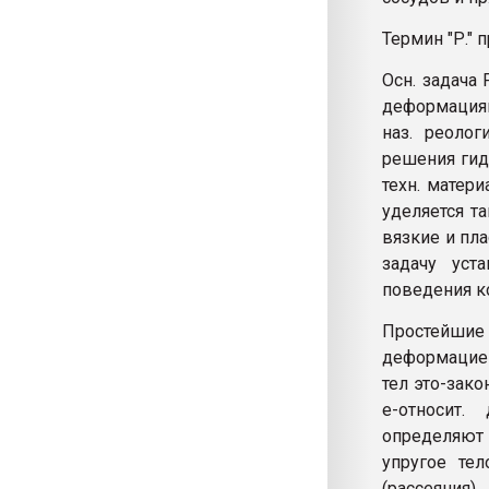
Термин "Р." 
Осн. задача
деформациями
наз. реолог
решения гид
техн. матер
уделяется т
вязкие и пла
задачу уст
поведения ко
Простейши
деформацией
тел это-зако
e-относит.
определяют
упругое те
(рассеяния