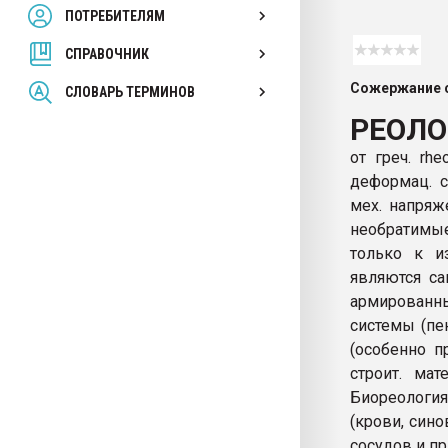
ПОТРЕБИТЕЛЯМ
Armaloy PC/ABS-1IM че
СПРАВОЧНИК
ПЕРЕЙТИ НА 
Сожержание с
СЛОВАРЬ ТЕРМИНОВ
РЕОЛО
от греч. rh
деформац. с
мех. напряж
необратимые
только к и
являются са
армированны
системы (пе
(особенно п
строит. мат
Биореологи
(крови, син
сосудов и пр