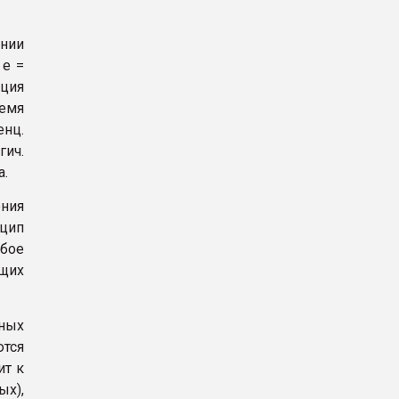
ании
 e =
-ция
ремя
нц.
ич.
а.
ения
нцип
бое
ющих
ных
ются
ит к
х),