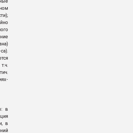
чные
оном
ти);
ейно
ного
ение
ана)
а).
тся
т.ч.
ич.
иях-
: в
ция
и, в
ений