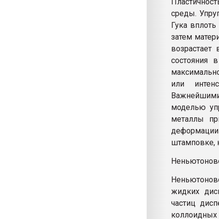
Пластичнос
среды. Упру
Гука вплоть
затем матери
возрастает 
состояния в
максимально
или интенс
Важнейшими
моделью упр
металлы пр
деформации 
штамповке, 
Неньютоновс
Неньютонов
жидких дис
частиц дисп
коллоидных 