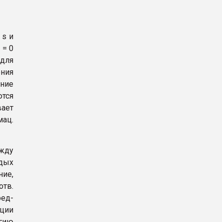
 s и
 = 0
 для
ения
ание
ются
вает
ац.
жду
рдых
ние,
тв.
ед-
ации
гию