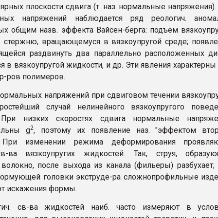
ярных плоскости сдвига (т. наз. нормальные напряжения).
ных напряжений наблюдается ряд реологич. аномал
х общим назв. эффекта Вайсен-берга: подъем вязкоупр
 стержню, вращающемуся в вязкоупругой среде; появл
ящейся раздвинуть два параллельно расположенных ди
 в вязкоупругой жидкости, и др. Эти явления характерны
 р-ров полимеров.
ормальных напряжений при сдвиговом течении вязкоупр
простейший случай нелинейного вязкоупругого поведе
 При низких скоростях сдвига нормальные напряже
2
альны g
, поэтому их появление наз. "эффектом вто
 При изменении режима деформирования проявляю
св-ва вязкоупругих жидкостей. Так, струя, образую
волокно, после выхода из канала (фильеры) разбухает;
формующей головки экструде-ра сложнопрофильные изд
т искажения формы.
гич. св-ва жидкостей наиб. часто измеряют в услов