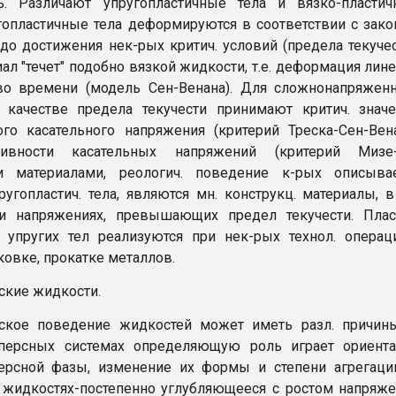
ть. Различают упругопластичные тела и вязко-пласти
гопластичные тела деформируются в соответствии с зак
 до достижения нек-рых критич. условий (предела текучес
ал "течет" подобно вязкой жидкости, т.е. деформация лин
во времени (модель Сен-Венана). Для сложнонапряжен
 качестве предела текучести принимают критич. знач
го касательного напряжения (критерий Треска-Сен-Вен
ивности касательных напряжений (критерий Мизе-с
 материалами, реологич. поведение к-рых описывае
угопластич. тела, являются мн. конструкц. материалы, в 
и напряжениях, превышающих предел текучести. Пласт
упругих тел реализуются при нек-рых технол. операц
ковке, прокатке металлов.
кие жидкости.
ское поведение жидкостей может иметь разл. причины
персных системах определяющую роль играет ориента
ерсной фазы, изменение их формы и степени агрегаци
жидкостях-постепенно углубляющееся с ростом напряж