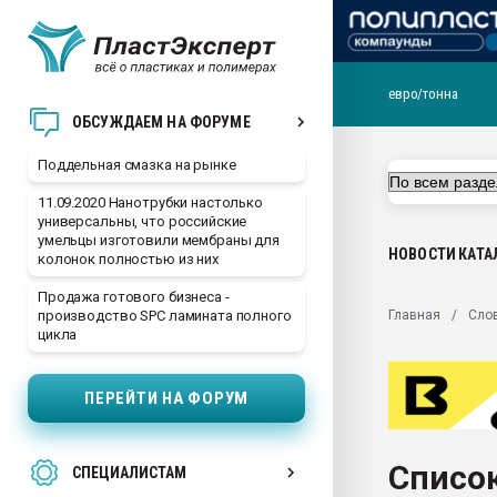
евро/тонна
Помощь в подборе мат
ОБСУЖДАЕМ НА ФОРУМЕ
Вакуум-формовочные 
Поддельная смазка на рынке
ближайшее подмосковье
Подмосковье, Москва
11.09.2020 Нанотрубки настолько
универсальны, что российские
28.07.2026 Автоматиза
умельцы изготовили мембраны для
первый план в перераб
НОВОСТИ
КАТА
колонок полностью из них
пластмасс
Продажа готового бизнеса -
28.07.2026 "Техноникол
Главная
Сло
производство SPC ламината полного
ситуацией на строител
цикла
Всё, что касается выду
бутылок
ПЕРЕЙТИ НА ФОРУМ
Материал поверхности 
вакуумного формовани
Список
СПЕЦИАЛИСТАМ
Продам отходы Компо
поликарбоната и АБС-п