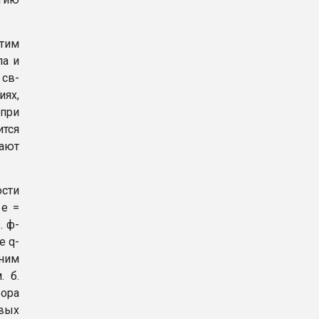
этим
ла и
 св-
иях,
при
ится
ают
ости
 e =
з. ф-
де q-
дним
. б.
бора
овых