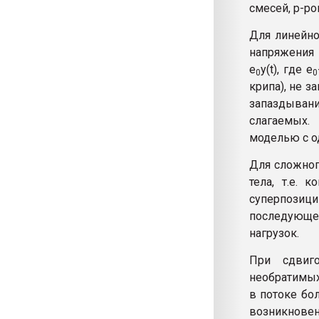
смесей, р-ро
Для линейно
напряжения 
e
y(t), где e
0
0
крипа), не з
запаздыван
слагаемых.
моделью с о
Для сложног
тела, т.е. 
суперпозиц
последующее
нагрузок.
При сдвиг
необратимых
в потоке бо
возникнов