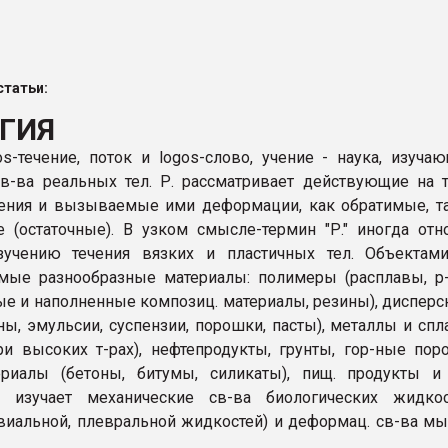
рный цвет
ФОРУМ
татьи:
ГИЯ
eos-течение, поток и logos-слово, учение - наука, изуча
в-ва реальных тел. Р. рассматривает действующие на 
ения и вызываемые ими деформации, как обратимые, т
 (остаточные). В узком смысле-термин "Р." иногда отн
зучению течения вязких и пластичных тел. Объектами
мые разнообразные материалы: полимеры (расплавы, р
е и наполненные композиц. материалы, резины), диспер
ны, эмульсии, суспензии, порошки, пасты), металлы и сп
ри высоких т-рах), нефтепродукты, грунты, гор-ные пор
ериалы (бетоны, битумы, силикаты), пищ. продукты и 
я изучает механические св-ва биологических жидкос
овиальной, плевральной жидкостей) и деформац. св-ва м
.