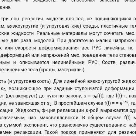
ания.
три осн. реологич. модели для тел, не подчиняющихся 
м: вязкоупругие (и упруговяз-кие) среды, пластичные те
кие жидкости. Реальные материалы могут сочетать мех.
рные для разл. моделей. При достаточно малых напряжен
х или скорости деформирования все РУС линейны, но 
 деформаций или напряжений мех. поведение тела станов
ным и описывается нелинейными РУС. Соотв. различ
нелинейные тела (среды, материалы).
сть (и yпpyговязкость). Для линейной вязко-упругой жидк
 s
, возникающее при задании ступенчатой деформации
0
ет (релаксирует) до нуля по закону: s = s
f(t), где f(t)-т. на
0
-t/q
ии, не зависящая от s
. В простейшем случае f(t) = = е
, г
0
сации. Жидкость, ф-ция релаксации к-рой выражается о
слагаемым, наз. максвелловской. В общем случае f(t) м
а суммой экспонент, что равнозначно существованию на
ремен релаксации. Такой подход применяют для резин