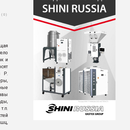
( 0 )
ющая
тело
ак и
осят
 Р.
-ры,
сные
лавы
оды,
т.п.
тей
ышц,