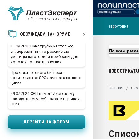
евро/тонна
Вакуум-формовочные 
ОБСУЖДАЕМ НА ФОРУМЕ
ближайшее подмосковье
Подмосковье, Москва
11.09.2020 Нанотрубки настолько
универсальны, что российские
28.07.2026 Автоматиза
умельцы изготовили мембраны для
первый план в перераб
колонок полностью из них
пластмасс
НОВОСТИ
КАТА
Продажа готового бизнеса -
28.07.2026 "Техноникол
производство SPC ламината полного
ситуацией на строител
цикла
Главная
Сло
Всё, что касается выду
29.07.2026 ФРП помог "Ижевскому
бутылок
заводу пластмасс" захватить рынок
ППЭ
Материал поверхности 
вакуумного формовани
ПЕРЕЙТИ НА ФОРУМ
Продам отходы Компо
поликарбоната и АБС-п
Список
Armaloy PC/ABS-1IM че