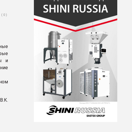
( 0 )
чные
орые
ы и
ние
ном
.К.