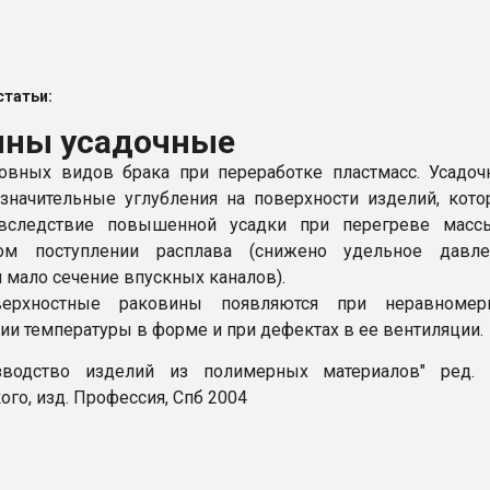
итан" стал
татьи:
ФОРУМ
ины усадочные
овных видов брака при переработке пластмасс. Усадо
значительные углубления на поверхности изделий, кот
вследствие повышенной усадки при перегреве масс
ном поступлении расплава (снижено удельное давле
 мало сечение впускных каналов).
верхностные раковины появляются при неравномер
ии температуры в форме и при дефектах в ее вентиляции.
изводство изделий из полимерных материалов" ред. В
го, изд. Профессия, Спб 2004