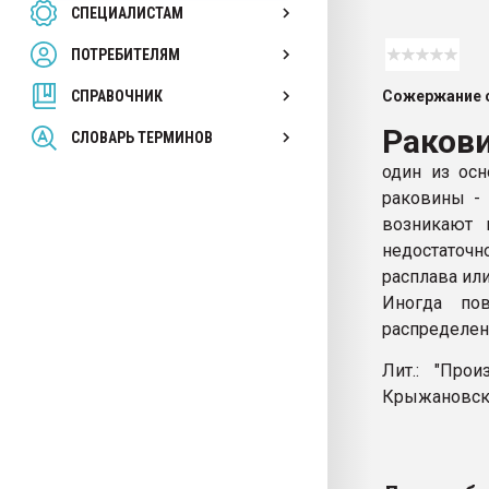
СПЕЦИАЛИСТАМ
26.07.2022 "Сибирский т
намного дороже
ПОТРЕБИТЕЛЯМ
СПРАВОЧНИК
Сожержание с
ПЕРЕЙТИ НА 
Раков
СЛОВАРЬ ТЕРМИНОВ
один из осн
раковины - 
возникают 
недостаточ
расплава или
Иногда по
распределен
Лит.: "Про
Крыжановско