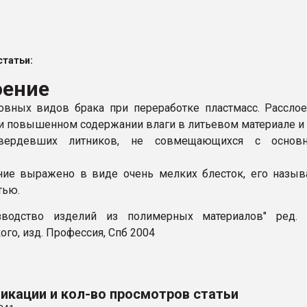
ва ПЭТ
татьи:
ФОРУМ
оение
овных видов брака при переработке пластмасс. Рассло
ри повышенном содержании влаги в литьевом материале и
твердевших литников, не совмещающихся с основ
ние выражено в виде очень мелких блесток, его назы
тью.
изводство изделий из полимерных материалов" ред. В
го, изд. Профессия, Спб 2004
икации и кол-во просмотров статьи