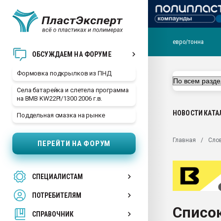
евро/тонна
Продажа готового бизн
ОБСУЖДАЕМ НА ФОРУМЕ
производство SPC лам
цикла
Формовка подкрылков из ПНД
29.07.2026 ФРП помог 
Села батарейка и слетела программа
заводу пластмасс" зах
на BMB KW22PI/1300 2006 г.в.
ППЭ
НОВОСТИ
КАТА
Поддельная смазка на рынке
Помощь в подборе мат
Вакуум-формовочные 
Главная
Сло
ПЕРЕЙТИ НА ФОРУМ
ближайшее подмосковье
Подмосковье, Москва
28.07.2026 Автоматиза
СПЕЦИАЛИСТАМ
первый план в перераб
пластмасс
ПОТРЕБИТЕЛЯМ
28.07.2026 "Техноникол
Список
ситуацией на строител
СПРАВОЧНИК