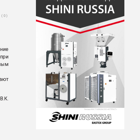
( 0 )
ение
 при
ным
вают
.К.