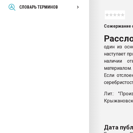
Всё, что касается выду
СЛОВАРЬ ТЕРМИНОВ
бутылок
Сожержание с
ПЕРЕЙТИ НА 
Рассл
один из осн
наступает п
наличии о
материалом.
Если отслое
серебристос
Лит.: "Про
Крыжановско
Дата публ