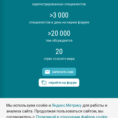
зарегистрированных специалистов
>3 000
специалистов в день на нашем форуме
>20 000
тем обсуждается
20
стран со всего мира
написать нам
перейти на форум
Мы используем cookie и
Яндекс.Метрику
для работы и
ПластЭксперт © 2006. Все права защищены
анализа сайта. Продолжая пользоваться сайтом, вы
Разрешается копирование материалов сайта с обязательной
ссылкой на www.e-plastic.ru
соглашаетесь с
Политикой в отношении файлов cookie
.