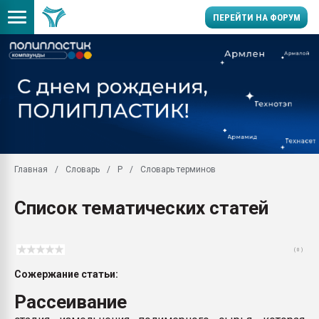
ПЕРЕЙТИ НА ФОРУМ
Помощь в подборе мат
Вакуум-формовочные 
ближайшее подмосковье
Подмосковье, Москва
28.07.2026 Автоматиза
первый план в перераб
Главная
Словарь
Р
Словарь терминов
пластмасс
28.07.2026 "Техноникол
Список тематических статей
ситуацией на строител
Всё, что касается выду
бутылок
( 0 )
Материал поверхности 
Сожержание статьи:
вакуумного формовани
Рассеивание
Продам отходы Компо
поликарбоната и АБС-п