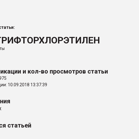
ва ПЭТ
татьи:
ФОРУМ
ТРИФТОРХЛОРЭТИЛЕН
ты
икации и кол-во просмотров статьи
975
и: 10.09.2018 13:37:39
ения
:
ся статьей