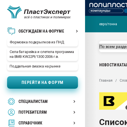
евро/тонна
Продажа готового бизн
ОБСУЖДАЕМ НА ФОРУМЕ
производство SPC лам
цикла
Формовка подкрылков из ПНД
29.07.2026 ФРП помог 
Села батарейка и слетела программа
заводу пластмасс" зах
на BMB KW22PI/1300 2006 г.в.
ППЭ
НОВОСТИ
КАТА
Поддельная смазка на рынке
Помощь в подборе мат
Вакуум-формовочные 
Главная
Сло
ПЕРЕЙТИ НА ФОРУМ
ближайшее подмосковье
Подмосковье, Москва
28.07.2026 Автоматиза
СПЕЦИАЛИСТАМ
первый план в перераб
пластмасс
ПОТРЕБИТЕЛЯМ
28.07.2026 "Техноникол
Список
ситуацией на строител
СПРАВОЧНИК