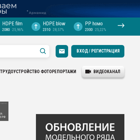
HDPE film
HDPE blow
PP hомо
2080
25,96%
2310
28,57%
2300
25,22%
ВХОД / РЕГИСТРАЦИЯ
ТРУДОУСТРОЙСТВО
ФОТОРЕПОРТАЖИ
ВИДЕОКАНАЛ