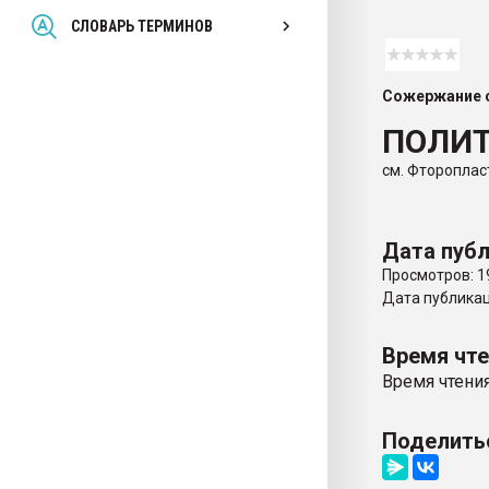
Всё, что касается выду
СЛОВАРЬ ТЕРМИНОВ
бутылок
Сожержание с
ПЕРЕЙТИ НА 
ПОЛИ
см. Фтороплас
Дата публ
Просмотров: 1
Дата публикаци
Время чт
Время чтения
Поделить