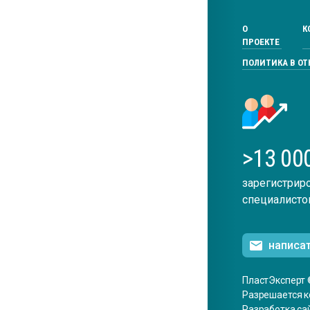
О
К
ПРОЕКТЕ
ПОЛИТИКА В О
>13 00
зарегистрир
специалисто
написа
ПластЭксперт 
Разрешается к
Разработка са