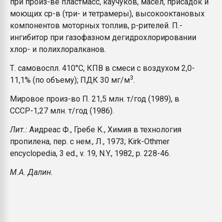
при произ-ве пластмасс, каучуков, масел, присадок и
моющих ср-в (три- и
тетрамеры), высокооктановых
компонентов моторных топлив, р-рителей. П.-
ингибитор при газофазном дегидрохлорировании
хлор- и полихлоралканов.
Т. самовоспл. 410°С, КПВ в смеси с воздухом 2,0-
3
11,1% (по объему); ПДК 30 мг/м
.
Мировое произ-во П. 21,5 млн. т/год (1989), в
СССР-1,27 млн. т/год (1986).
Лит.:
Аидреас Ф., Гребе К., Химия в технология
пропилена, пер. с нем., Л., 1973; Kirk-Othmer
encyclopedia, 3 ed., v. 19, N.Y., 1982, p. 228-46.
M.A. Далин.