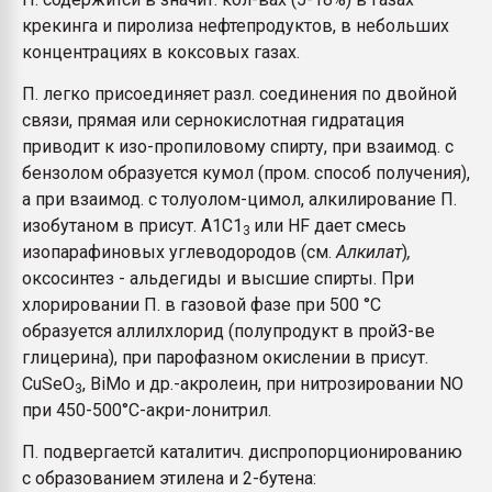
крекинга и пиролиза нефтепродуктов, в небольших
концентрациях в коксовых газах.
П. легко присоединяет разл. соединения по двойной
связи, прямая или сернокислотная гидратация
приводит к изо-пропиловому спирту, при взаимод. с
бензолом образуется кумол (пром. способ получения),
а при взаимод. с толуолом-цимол, алкилирование П.
изобутаном в присут. А1С1
или HF дает смесь
3
изопарафиновых углеводородов (см.
Алкилат
)
,
оксосинтез - альдегиды и высшие спирты. При
хлорировании П. в газовой фазе при 500 °С
образуется аллилхлорид (полупродукт в пройЗ-ве
глицерина), при парофазном окислении в присут.
CuSeO
, BiMo и др.-акролеин, при нитрозировании NO
3
при 450-500°С-акри-лонитрил.
П. подвергаетсй каталитич. диспропорционированию
с образованием этилена и 2-бутена: