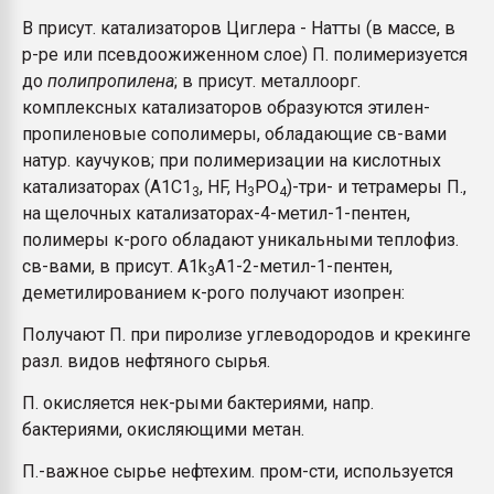
В присут. катализаторов Циглера - Натты (в массе, в
р-ре или псевдоожиженном слое) П. полимеризуется
до
полипропилена
;
в присут. металлоорг.
комплексных катализаторов образуются этилен-
пропиленовые сополимеры, обладающие св-вами
натур. каучуков; при полимеризации на кислотных
катализаторах (А1С1
, HF, Н
РО
)-три- и тетрамеры П.,
3
3
4
на щелочных катализаторах-4-метил-1-пентен,
полимеры к-рого обладают уникальными теплофиз.
св-вами, в присут. А1k
А1-2-метил-1-пентен,
3
деметилированием к-рого получают изопрен:
Получают П. при пиролизе углеводородов и крекинге
разл. видов нефтяного сырья.
П. окисляется нек-рыми бактериями, напр.
бактериями, окисляющими метан.
П.-важное сырье нефтехим. пром-сти, используется