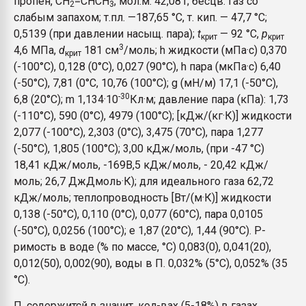
пропен, СН
=СНСН
, мол.м. 42,081; бесцв. газ со
2
3
Всё, что касается выду
слабым запахом; т.пл. —187,65 °С, т. кип. — 47,7 °С;
бутылок
0,5139 (при давлении насыщ. пара);
t
— 92 °С,
p
крит
крит
3
4,6 МПа,
d
181 см
/моль; h
жидкости (мПа·с) 0,370
крит
ПЕРЕЙТИ НА 
(-100°С), 0,128 (0°С), 0,027 (90°С), h пара (мкПа·с) 6,40
(-50°С), 7,81 (0°C, 10,76 (100°С); g (мН/м) 17,1 (-50°С),
-30
6,8 (20°С); m 1,134·10
Кл·м; давление пара (кПа): 1,73
(-110°С), 590 (0°С), 4979 (100°С); [кДж/(кг·К)] жидкости
2,077 (-100°С), 2,303 (0°С), 3,475 (70°С), пара 1,277
(-50°С), 1,805 (100°С); 3,00 кДж/моль, (при -47 °С)
18,41 кДж/моль, -169В,5 кДж/моль, - 20,42 кДж/
моль; 26,7 ДжДмоль·К); для идеального газа 62,72
кДж/моль; теплопроводность [Вт/(м·К)] жидкости
0,138 (-50°С), 0,110 (0°С), 0,077 (60°С), пара 0,0105
(-50°С), 0,0256 (100°С); e 1,87 (20°С), 1,44 (90°С). Р-
римость в воде (% по массе, °С) 0,083(0), 0,041(20),
0,012(50), 0,002(90), воды в П. 0,032% (5°С), 0,052% (35
°С).
П. содержитсй в значит. кол-вах (5-18%) в газах