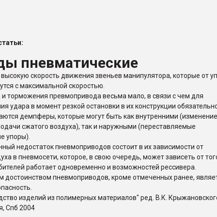
ва ПЭТ
татьи:
ФОРУМ
ды пневматические
высокую скорость движения звеньев манипулятора, которые от у
утся с максимальной скоростью.
 и торможения превмопривода весьма мало, в связи с чем для
я удара в момент резкой остановки в их конструкции обязательн
ются демпферы, которые могут быть как внутренними (изменени
одачи сжатого воздуха), так и наружными (переставляемые
 упоры).
ный недостаток пневмоприводов состоит в их зависимости от
уха в пневмосети, которое, в свою очередь, может зависеть от тог
бителей работает одновременно и возможностей рессивера.
 достоинством пневмоприводов, кроме отмеченных ранее, являе
пасность.
одство изделий из полимерных материалов" ред. В.К. Крыжановског
я, Спб 2004