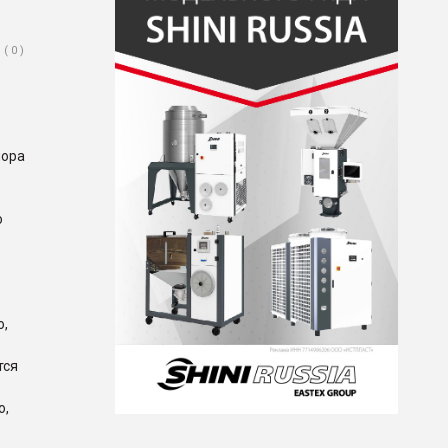
( 0 )
пора
о
е
о,
тся
о,