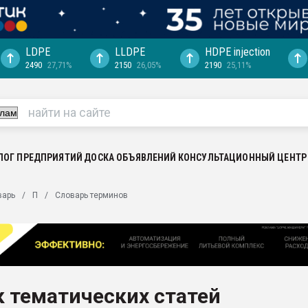
LDPE
LLDPE
HDPE injection
2490
27,71%
2150
26,05%
2190
25,11%
еса -
ината полного
"Ижевскому
ватить рынок
ЛОГ ПРЕДПРИЯТИЙ
ДОСКА ОБЪЯВЛЕНИЙ
КОНСУЛЬТАЦИОННЫЙ ЦЕНТР
ериала
машины:
варь
П
Словарь терминов
, с.-в.
ция выходит на
отке
ь" довольна
 тематических статей
ьном рынке