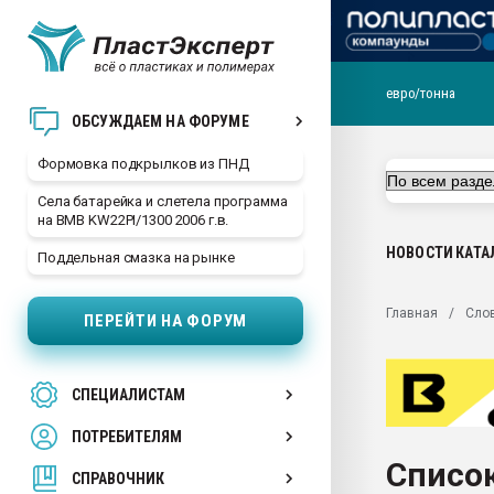
евро/тонна
Продажа готового бизн
ОБСУЖДАЕМ НА ФОРУМЕ
производство SPC лам
цикла
Формовка подкрылков из ПНД
29.07.2026 ФРП помог 
Села батарейка и слетела программа
заводу пластмасс" зах
на BMB KW22PI/1300 2006 г.в.
ППЭ
НОВОСТИ
КАТА
Поддельная смазка на рынке
Помощь в подборе мат
Вакуум-формовочные 
Главная
Сло
ПЕРЕЙТИ НА ФОРУМ
ближайшее подмосковье
Подмосковье, Москва
28.07.2026 Автоматиза
СПЕЦИАЛИСТАМ
первый план в перераб
пластмасс
ПОТРЕБИТЕЛЯМ
28.07.2026 "Техноникол
Список
ситуацией на строител
СПРАВОЧНИК