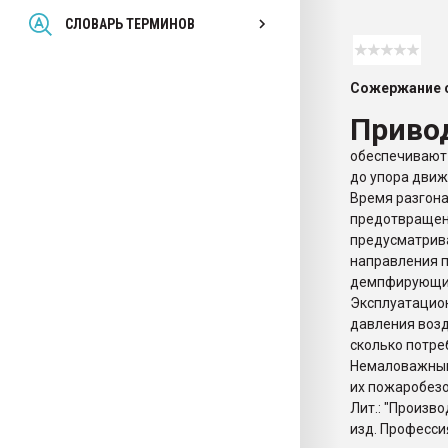
Всё, что касается выду
СЛОВАРЬ ТЕРМИНОВ
бутылок
Сожержание с
ПЕРЕЙТИ НА 
Приво
обеспечивают 
до упора движ
Время разгона
предотвращени
предусматрива
направления п
демпфирующие
Эксплуатацион
давления возд
сколько потре
Немаловажным
их пожаробезо
Лит.: "Произв
изд. Професси