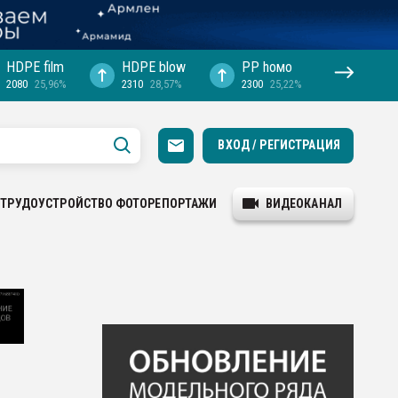
HDPE film
HDPE blow
PP hомо
2080
25,96%
2310
28,57%
2300
25,22%
ВХОД / РЕГИСТРАЦИЯ
ТРУДОУСТРОЙСТВО
ФОТОРЕПОРТАЖИ
ВИДЕОКАНАЛ