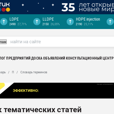
LDPE
LLDPE
HDPE injection
2490
27,71%
2150
26,05%
2190
25,11%
ция выходит на
отке
ь" довольна
ьном рынке
ва ПЭТ
ЛОГ ПРЕДПРИЯТИЙ
ДОСКА ОБЪЯВЛЕНИЙ
КОНСУЛЬТАЦИОННЫЙ ЦЕНТР
пуансона для
варь
П
Словарь терминов
я
зиция
ластика
рный цвет
итан" стал
 тематических статей
а. Продажа,