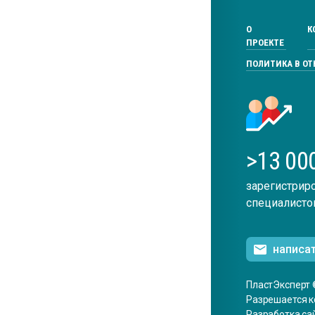
О
К
ПРОЕКТЕ
ПОЛИТИКА В О
>13 00
зарегистрир
специалисто
написа
ПластЭксперт 
Разрешается к
Разработка са