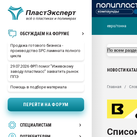
евро/тонна
28.07.2026 Автоматиза
ОБСУЖДАЕМ НА ФОРУМЕ
первый план в перераб
пластмасс
Продажа готового бизнеса -
производство SPC ламината полного
28.07.2026 "Техноникол
цикла
ситуацией на строител
29.07.2026 ФРП помог "Ижевскому
Всё, что касается выду
НОВОСТИ
КАТА
заводу пластмасс" захватить рынок
бутылок
ППЭ
Материал поверхности 
Главная
Сло
Помощь в подборе материала
вакуумного формовани
Продам отходы Компо
ПЕРЕЙТИ НА ФОРУМ
поликарбоната и АБС-п
Armaloy PC/ABS-1IM че
26.07.2022 "Сибирский т
СПЕЦИАЛИСТАМ
намного дороже
Список
ПОТРЕБИТЕЛЯМ
Профильная литератур