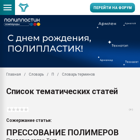
ПЕРЕЙТИ НА ФОРУМ
Помощь в подборе мат
Вакуум-формовочные 
ближайшее подмосковье
Подмосковье, Москва
28.07.2026 Автоматиза
первый план в перераб
Главная
Словарь
П
Словарь терминов
пластмасс
28.07.2026 "Техноникол
Список тематических статей
ситуацией на строител
Всё, что касается выду
бутылок
( 0 )
Материал поверхности 
Сожержание статьи:
вакуумного формовани
ПРЕССОВАНИЕ ПОЛИМЕРОВ
Продам отходы Компо
поликарбоната и АБС-п