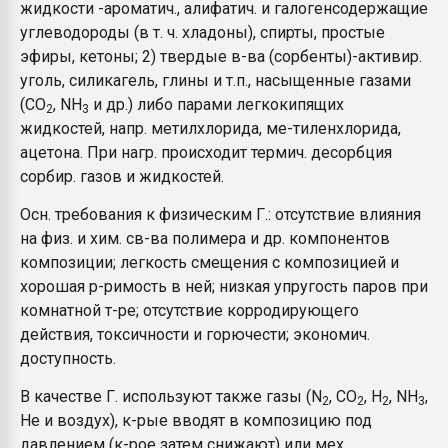
жидкости -ароматич., алифатич. и галогенсодержащие
углеводороды (в т. ч. хладоны), спирты, простые
эфиры, кетоны; 2) твердые в-ва (сорбенты)-активир.
уголь, силикагель, глины и т.п., насыщенные газами
(СО
, NH
и др.) либо парами легкокипящих
2
3
жидкостей, напр. метилхлорида, ме-тиленхлорида,
ацетона. При нагр. происходит термич. десорбция
сорбир. газов и жидкостей.
Осн. требования к физическим Г.: отсутствие влияния
на физ. и хим. св-ва полимера и др. компонентов
композиции; легкость смещения с композицией и
хорошая р-римость в ней; низкая упругость паров при
комнатной т-ре; отсутствие корродирующего
действия, токсичности и горючести; экономич.
доступность.
В качестве Г. используют также газы (N
, СО
, Н
, NH
,
2
2
2
3
Не и воздух), к-рые вводят в композицию под
давлением (к-рое затем снижают) или мех.