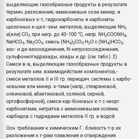
выделяющие газообразные продукты в результате
термич. разложения,-аммониевые соли минер. и
карбоновых к-т, гидрокарбонаты и карбонаты
щелочных и щел.-зем. металлов, выделяющие NH
3
и(или) СО
при нагр. до 40-100 °С, напр. NH
COONH
,
2
2
4
NaHCO
, Na
CO
, смесь (NH
)
CO
·H
O с (NH
)HCO
;
3
2
3
4
2
3
2
4
3
азо- и ди-азосоединения, N-нитрозосоединения,
сульфонилгидразиды, азиды и др. (см. табл.). 2)
Смеси в-в, выделяющие газообразные продукты в
результате хим. взаимодействия компонентов,-
смеси металлов II и III гр. периодич. системы с карбо-
новыми или минер. к-тами (напр., стеариновой,
олеиновой, абиетиновой, соляной, серной,
ортофосфорной), смеси кар-боновых к-т с неорг.
карбонатами, нитратов с аммониевыми солями,
карбидов с гидридами металлов II гр. и водой.
Осн. требования к химическим Г.: близость т-р их
разложения к т-рам плавления и отверждения