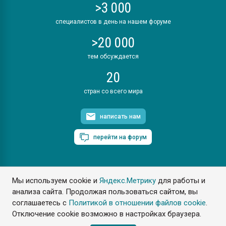
>3 000
специалистов в день на нашем форуме
>20 000
тем обсуждается
20
стран со всего мира
написать нам
перейти на форум
Мы используем cookie и
Яндекс.Метрику
для работы и
ПластЭксперт © 2006. Все права защищены
анализа сайта. Продолжая пользоваться сайтом, вы
Разрешается копирование материалов сайта с обязательной
ссылкой на www.e-plastic.ru
соглашаетесь с
Политикой в отношении файлов cookie
.
Отключение cookie возможно в настройках браузера.
Разработка сайта