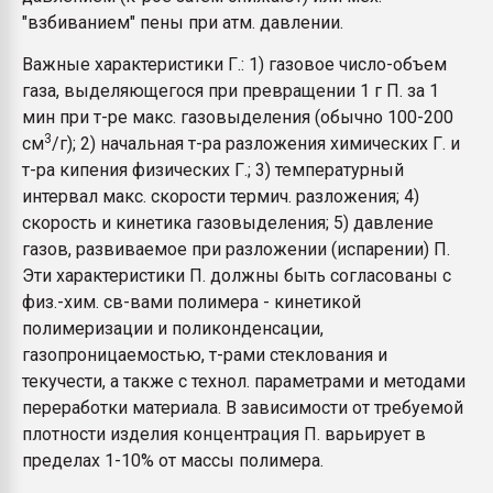
"взбиванием" пены при атм. давлении.
Важные характеристики Г.: 1) газовое число-объем
газа, выделяющегося при превращении 1 г П. за 1
мин при т-ре макс. газовыделения (обычно 100-200
3
см
/г); 2) начальная т-ра разложения химических Г. и
т-ра кипения физических Г.; 3) температурный
интервал макс. скорости термич. разложения; 4)
скорость и кинетика газовыделения; 5) давление
газов, развиваемое при разложении (испарении) П.
Эти характеристики П. должны быть согласованы с
физ.-хим. св-вами полимера - кинетикой
полимеризации и поликонденсации,
газопроницаемостью, т-рами стеклования и
текучести, а также с технол. параметрами и методами
переработки материала. В зависимости от требуемой
плотности изделия концентрация П. варьирует в
пределах 1-10% от массы полимера.