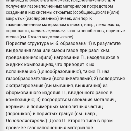
индивидуальные в-ва или смеси, предназначенные для
покупка, обмен
получения газонаполненных материалов посредством
создания в них системы открытых (сообщающихся) и(или)
закрытых (изолированных) ячеек, или пор. К
ПЕРЕЙТИ НА 
газонаполненным материалам относят, напр.,
пенопласты,
поропласты,
пористые резины,
газо- и пенобетоны, пористые
стекла (см.
Стекло неорганическое).
Пористая структура м. б. образована: 1) в результате
выделения газа или смеси газов при разл. хим.
превращениях и(или) нагревании П., находящихся в
жидких композициях, что приводит к их
вспениванию (ценообразованию), такие П. наз.
газообразователями (вспенивателями); 2) вследствие
экстрагирования (вымывания, выжигания) из
сформованного изделия П., введенного ранее в
композицию; 3) посредством спекания металлич.,
керамич. и полимерных монолитных частиц
(порошков) и пористых гранул (см., напр.,
Пенополистиролы
)
.
Доля П. второго типа в пром.
произ-ве газонаполненных материалов