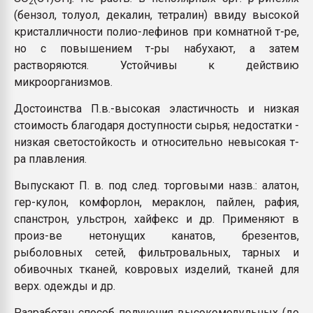
2
(бензол, толуол, декалин, тетралин) ввиду высокой
кристалличности полио-лефинов при комнатной т-ре,
но с повышением т-ры набухают, а затем
растворяются. Устойчивы к действию
микроорганизмов.
Достоинства П.в.-высокая эластичность и низкая
стоимость благодаря доступности сырья; недостатки -
низкая светостойкость и относительно невысокая т-
ра плавления.
Выпускают П. в. под след. торговыми назв.: алатон,
гер-кулон, комфорлон, мераклон, пайлен, рафия,
спанстрон, ульстрон, хайфекс и др. Применяют в
произ-ве нетонущих канатов, брезентов,
рыболовных сетей, фильтровальных, тарных и
обивочных тканей, ковровых изделий, тканей для
верх. одежды и др.
Разработан способ получения высокомодульных (до