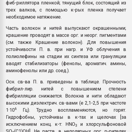
фиб-риллятора пленкой; тянущий блок, состоящий из
трех валков, с помощью к-рых пленка получает
необходимое натяжение.
Часть волокон и нитей выпускают окрашенными;
крашение проводят в массе орг. и неорг. пигментами
(см. также Крашение волокон). Для повышения
устойчивости П. в. при нагр. и УФ облучения в
полиолефины на стадии их синтеза или грануляции
вводят стабилизаторы (фенолы, ароматич. амины,
аминофенолы или др. соед.).
Осн. св-ва П. в. приведены в таблице. Прочность
фибрил-лир. нитей с повышением степени
фибрилляции снижается. Волокна и нити обладают
высокими диэлектрич. св-вами (е 2,1-2,5 при частоте
6
1·10
Гц). Трудно воспламеняются, но горят.
Гидрофобны, устойчивы в к-тах и щелочах [за
исключением конц. к-т: HNO
и хлорсульфоновой
3
SO
(C1)OH]. Не раств. в неполярных орг. р-рителях