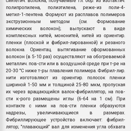
синтетич. волокна, получаемые гл. обр. из изотактич.
Всё, что касается выду
полипропилена, полиэтилена, реже-из поли-4-
бутылок
метил-1-пентена. Формуют из расплавов полимеров
экструзионным методом (см. Формование
ПЕРЕЙТИ НА 
химических волокон); выпускают в виде
комплексных нитей, мононитей, нитей из ориентир.
пленки (плоской и фибрил-лированной) и резаного
волокна. Ориентац. вытягивание сформованных
волокон (в 5-10 раз) осуществляют на обогреваемой
металлич. пов-сти или в воздушной среде при т-ре на
20-30 °С ниже т-ры плавления полимера. Фибрил-лир.
нити изготовляют из ориентир. полосок пленки
шириной 1-50 мм и толщиной 25-80 мкм, пропуская
их через вращающийся валок-фибриллятор, на пов-
сти к-рого размещены иглы (6-64 на 1 см). При
контакте с ними на пов-сти пленки образуются
надрезы, увеличивающиеся в размерах.
Фибриллирующее устройство включает: фибрил-
лятор; "плавающий" вал для изменения угла обхвата