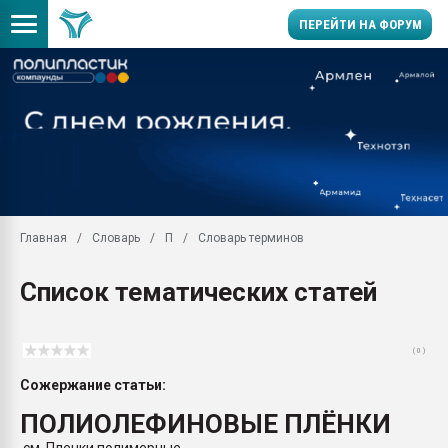
ПЕРЕЙТИ НА ФОРУМ
Помощь в подборе мат
Вакуум-формовочные 
ближайшее подмосковье
Подмосковье, Москва
28.07.2026 Автоматиза
первый план в перераб
Главная
Словарь
П
Словарь терминов
пластмасс
28.07.2026 "Техноникол
Список тематических статей
ситуацией на строител
Всё, что касается выду
бутылок
( 0 )
Материал поверхности 
Сожержание статьи:
вакуумного формовани
ПОЛИОЛЕФИНОВЫЕ ПЛЁНКИ
Продам отходы Компо
поликарбоната и АБС-п