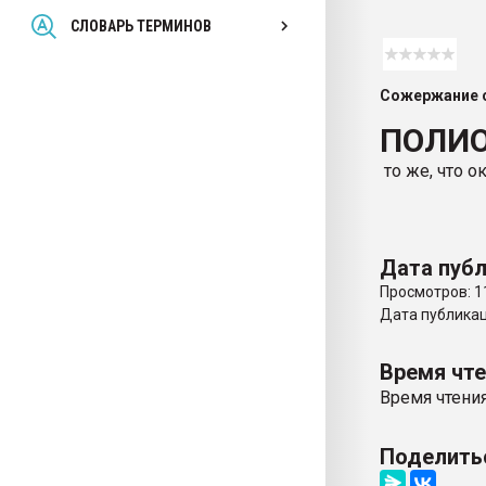
Всё, что касается выду
СЛОВАРЬ ТЕРМИНОВ
бутылок
Сожержание с
ПЕРЕЙТИ НА 
ПОЛИ
то же, что 
Дата публ
Просмотров: 1
Дата публикаци
Время чт
Время чтения
Поделить