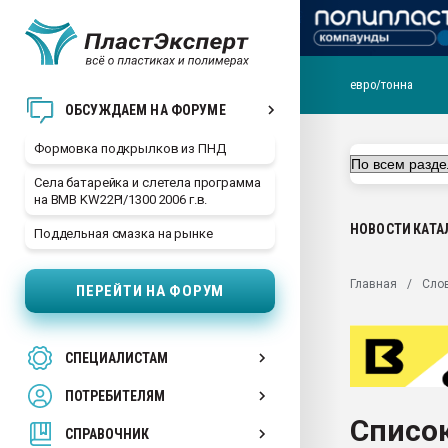
евро/тонна
Продажа готового бизн
ОБСУЖДАЕМ НА ФОРУМЕ
производство SPC лам
цикла
Формовка подкрылков из ПНД
29.07.2026 ФРП помог 
Села батарейка и слетела программа
заводу пластмасс" зах
на BMB KW22PI/1300 2006 г.в.
ППЭ
НОВОСТИ
КАТА
Поддельная смазка на рынке
Помощь в подборе мат
Вакуум-формовочные 
Главная
Сло
ПЕРЕЙТИ НА ФОРУМ
ближайшее подмосковье
Подмосковье, Москва
28.07.2026 Автоматиза
СПЕЦИАЛИСТАМ
первый план в перераб
пластмасс
ПОТРЕБИТЕЛЯМ
28.07.2026 "Техноникол
Список
ситуацией на строител
СПРАВОЧНИК