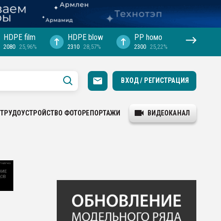
HDPE film
HDPE blow
PP hомо
2080
25,96%
2310
28,57%
2300
25,22%
ВХОД / РЕГИСТРАЦИЯ
ТРУДОУСТРОЙСТВО
ФОТОРЕПОРТАЖИ
ВИДЕОКАНАЛ