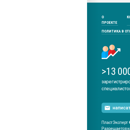
О
К
ПРОЕКТЕ
ПОЛИТИКА В О
>13 00
зарегистрир
специалисто
написа
ПластЭксперт 
Разрешается к