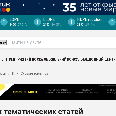
LDPE
LLDPE
HDPE injection
2490
27,71%
2150
26,05%
2190
25,11%
еса -
ината полного
"Ижевскому
ватить рынок
ЛОГ ПРЕДПРИЯТИЙ
ДОСКА ОБЪЯВЛЕНИЙ
КОНСУЛЬТАЦИОННЫЙ ЦЕНТР
ериала
машины:
варь
П
Словарь терминов
, с.-в.
ция выходит на
отке
ь" довольна
 тематических статей
ьном рынке