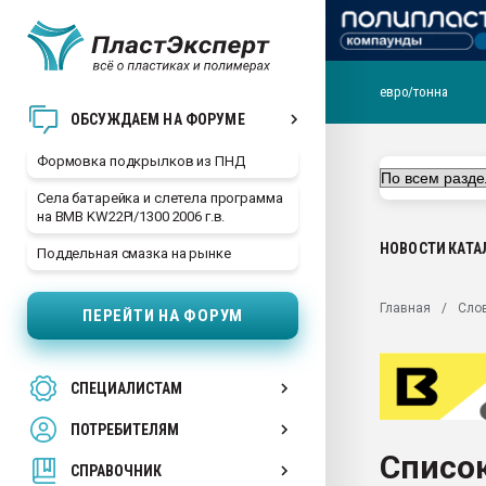
евро/тонна
Продажа готового бизн
ОБСУЖДАЕМ НА ФОРУМЕ
производство SPC лам
цикла
Формовка подкрылков из ПНД
29.07.2026 ФРП помог 
Села батарейка и слетела программа
заводу пластмасс" зах
на BMB KW22PI/1300 2006 г.в.
ППЭ
НОВОСТИ
КАТА
Поддельная смазка на рынке
Помощь в подборе мат
Вакуум-формовочные 
Главная
Сло
ПЕРЕЙТИ НА ФОРУМ
ближайшее подмосковье
Подмосковье, Москва
28.07.2026 Автоматиза
СПЕЦИАЛИСТАМ
первый план в перераб
пластмасс
ПОТРЕБИТЕЛЯМ
28.07.2026 "Техноникол
Список
ситуацией на строител
СПРАВОЧНИК