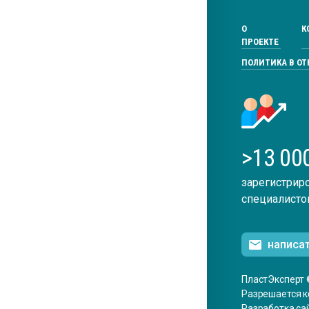
О
К
ПРОЕКТЕ
ПОЛИТИКА В О
>13 00
зарегистрир
специалисто
написа
ПластЭксперт 
Разрешается к
Разработка са