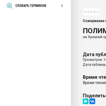
Всё, что касается выду
СЛОВАРЬ ТЕРМИНОВ
бутылок
Сожержание с
ПЕРЕЙТИ НА 
ПОЛИ
см. Кремний-
Дата публ
Просмотров: 1
Дата публикаци
Время чт
Время чтения
Поделить