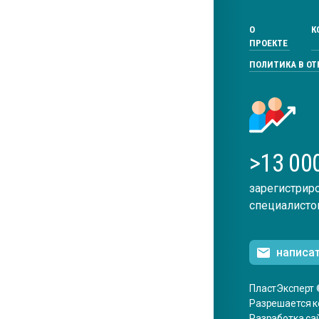
О
К
ПРОЕКТЕ
ПОЛИТИКА В О
>13 00
зарегистрир
специалисто
написа
ПластЭксперт 
Разрешается к
Разработка са