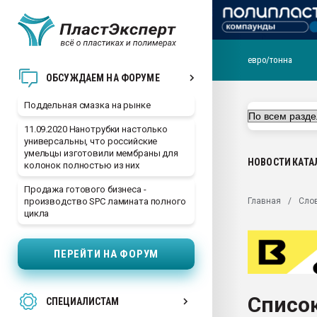
евро/тонна
Помощь в подборе мат
ОБСУЖДАЕМ НА ФОРУМЕ
Вакуум-формовочные 
Поддельная смазка на рынке
ближайшее подмосковье
Подмосковье, Москва
11.09.2020 Нанотрубки настолько
универсальны, что российские
28.07.2026 Автоматиза
умельцы изготовили мембраны для
первый план в перераб
НОВОСТИ
КАТА
колонок полностью из них
пластмасс
Продажа готового бизнеса -
28.07.2026 "Техноникол
Главная
Сло
производство SPC ламината полного
ситуацией на строител
цикла
Всё, что касается выду
бутылок
ПЕРЕЙТИ НА ФОРУМ
Материал поверхности 
вакуумного формовани
Список
СПЕЦИАЛИСТАМ
Продам отходы Компо
поликарбоната и АБС-п