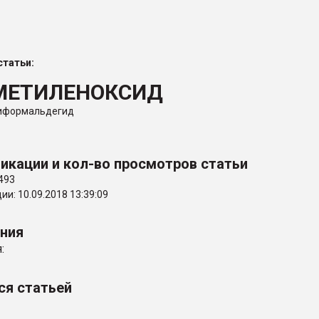
рный цвет
ФОРУМ
татьи:
МЕТИЛЕНОКСИД
лиформальдегид
икации и кол-во просмотров статьи
493
и: 10.09.2018 13:39:09
ения
:
ся статьей