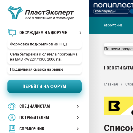
евро/тонна
Продажа готового бизн
ОБСУЖДАЕМ НА ФОРУМЕ
производство SPC лам
цикла
Формовка подкрылков из ПНД
29.07.2026 ФРП помог 
Села батарейка и слетела программа
заводу пластмасс" зах
на BMB KW22PI/1300 2006 г.в.
ППЭ
НОВОСТИ
КАТА
Поддельная смазка на рынке
Помощь в подборе мат
Вакуум-формовочные 
Главная
Сло
ПЕРЕЙТИ НА ФОРУМ
ближайшее подмосковье
Подмосковье, Москва
28.07.2026 Автоматиза
СПЕЦИАЛИСТАМ
первый план в перераб
пластмасс
ПОТРЕБИТЕЛЯМ
28.07.2026 "Техноникол
Список
ситуацией на строител
СПРАВОЧНИК