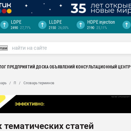
LDPE
LLDPE
HDPE injection
2490
27,71%
2150
26,05%
2190
25,11%
еса -
ината полного
"Ижевскому
ватить рынок
ЛОГ ПРЕДПРИЯТИЙ
ДОСКА ОБЪЯВЛЕНИЙ
КОНСУЛЬТАЦИОННЫЙ ЦЕНТР
ериала
машины:
варь
П
Словарь терминов
, с.-в.
ция выходит на
отке
ь" довольна
 тематических статей
ьном рынке