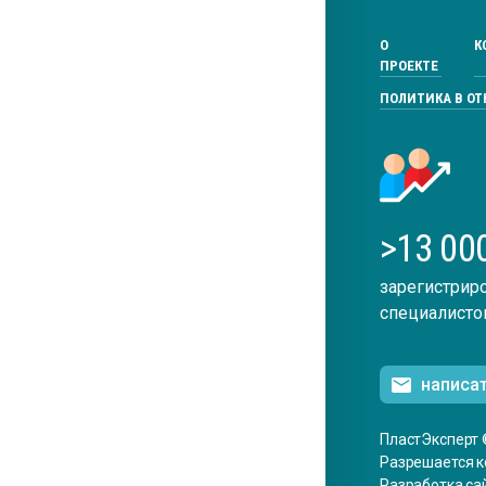
О
К
ПРОЕКТЕ
ПОЛИТИКА В О
>13 00
зарегистрир
специалисто
написа
ПластЭксперт 
Разрешается к
Разработка са