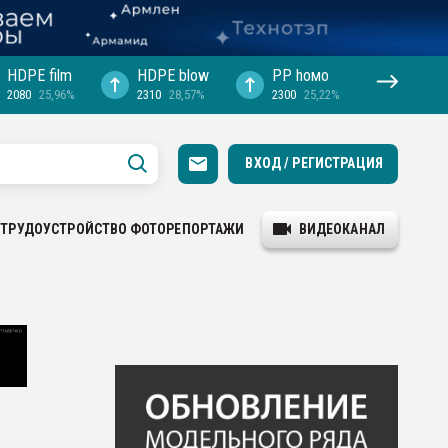
HDPE film
HDPE blow
PP hомо
2080
25,96%
2310
28,57%
2300
25,22%
ВХОД / РЕГИСТРАЦИЯ
ТРУДОУСТРОЙСТВО
ФОТОРЕПОРТАЖИ
ВИДЕОКАНАЛ