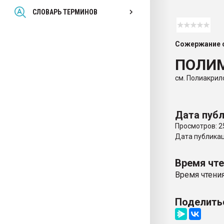
Всё, что касается выду
СЛОВАРЬ ТЕРМИНОВ
бутылок
Сожержание с
ПЕРЕЙТИ НА 
ПОЛИМ
см. Полиакрил
Дата публ
Просмотров: 2
Дата публикаци
Время чт
Время чтения
Поделить