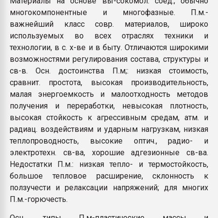
Материалы на основе вы-сокомол. соед.; обычно
Всё, что касается выду
многокомпонентные и многофазные. П.м.-
бутылок
важнейший класс совр. материалов, широко
используемых во всех отраслях техники и
ПЕРЕЙТИ НА 
технологии, в с. х-ве и в быту. Отличаются широкими
возможностями регулирования состава, структуры и
св-в. Осн. достоинства П.м;: низкая стоимость,
сравнит. простота, высокая производительность,
малая энергоемкость и малоотходность методов
получения и переработки, невысокая плотность,
высокая стойкость к агрессивным средам, атм. и
радиац. воздействиям и ударным нагрузкам, низкая
теплопроводность, высокие оптич., радио- и
электротехн. св-ва, хорошие адгезионные св-ва.
Недостатки П.м.: низкая тепло- и термостойкость,
большое тепловое расширение, склонность к
ползучести и релаксации напряжений; для многих
П.м.-горючесть.
Осн. типы П.м-пластические массы и