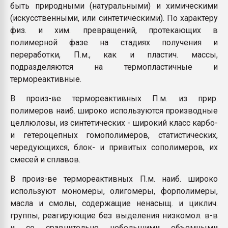
быть природными (натуральными) и химическими
(искусственными, или синтетическими). По характеру
физ. и хим. превращений, протекающих в
полимерной фазе на стадиях получения и
переработки, П.м., как и пластич. массы,
подразделяются на термопластичные и
термореактивные.
В произ-ве термореактивных П.м. из прир.
полимеров наиб. широко используются производные
целлюлозы, из синтетических - широкий класс карбо-
и гетероцепных гомополимеров, статистических,
чередующихся, блок- и привитых сополимеров, их
смесей и сплавов.
В произ-ве термореактивных П.м. наиб. широко
используют мономеры, олигомеры, форполимеры,
масла и смолы, содержащие ненасыщ. и циклич.
группы, реагирующие без выделения низкомол. в-в
и со сравнительно небольшими объемными