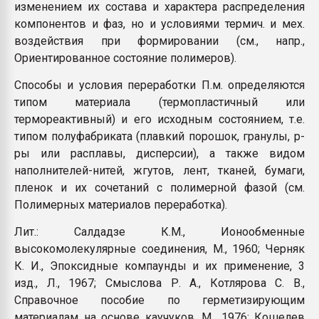
изменением их состава и характера распределения
компонентов и фаз, но и условиями термич. и мех.
воздействия при формировании (см., напр.,
Ориентированное состояние полимеров).
Способы и условия переработки П.м. определяются
типом материала (термопластичный или
термореактивный) и его исходным состоянием, т.е.
типом полуфабриката (плавкий порошок, гранулы, р-
ры или расплавы, дисперсии), а также видом
наполнителей-нитей, жгутов, лент, тканей, бумаги,
пленок и их сочетаний с полимерной фазой (см.
Полимерных материалов переработка).
Лит.: Салдадзе К.М., Ионообменные
высокомолекулярные соединения, М., 1960; Черняк
К. И., Эпоксидные компаунды и их применение, 3
изд., Л., 1967; Смыслова Р. А., Котлярова С. В.,
Справочное пособие по герметизирующим
материалам на основе каучуков, М., 1976; Кошелев