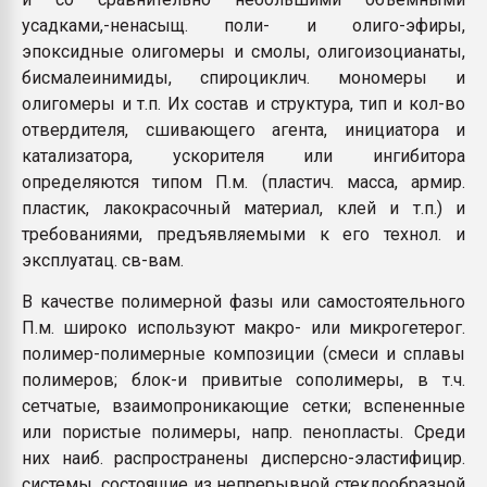
усадками,-ненасыщ. поли- и олиго-эфиры,
эпоксидные олигомеры и смолы, олигоизоцианаты,
бисмалеинимиды, спироциклич. мономеры и
олигомеры и т.п. Их состав и структура, тип и кол-во
отвердителя, сшивающего агента, инициатора и
катализатора, ускорителя или ингибитора
определяются типом П.м. (пластич. масса, армир.
пластик, лакокрасочный материал, клей и т.п.) и
требованиями, предъявляемыми к его технол. и
эксплуатац. св-вам.
В качестве полимерной фазы или самостоятельного
П.м. широко используют макро- или микрогетерог.
полимер-полимерные композиции (смеси и сплавы
полимеров; блок-и привитые сополимеры, в т.ч.
сетчатые, взаимопроникающие сетки; вспененные
или пористые полимеры, напр. пенопласты. Среди
них наиб. распространены дисперсно-эластифицир.
системы, состоящие из непрерывной стеклообразной