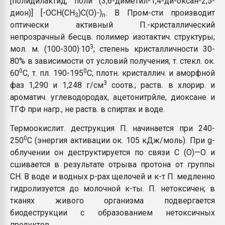
[полидилактид, поли (3,6-диметил-1,4-ди-оксан-2,5-
Всё, что касается выду
дион)] [-OCH(CH
)C(O)-)
. В Пром-сти производит
3
n
бутылок
оптически активный П.-кристаллический
непрозрачный бесцв. полимер изотактич. структуры;
ПЕРЕЙТИ НА 
3
мол. м. (100-300)·10
; степень кристалличности 30-
80% в зависимости от условий получения; т. стекл. ок.
0
0
60
C, т. пл. 190-195
C; плотн. кристаллич. и аморфной
3
фаз 1,290 и 1,248 г/см
соотв.; раств. в хлорир. и
ароматич. углеводородах, ацетонитрйле, диоксане и
ТГФ при нагр., не раств. в спиртах и воде.
Термоокислит. деструкция П. начинается при 240-
0
250
C (энергия активации ок. 105 кДж/моль). При g-
облучении он деструктируется по связи С (О)—О и
сшивается в результате отрыва протона от группы
CH. В воде и водных р-рах щелочей и к-т П. медленно
гидролизуется до молочной к-ты. П. нетоксичен; в
тканях живого организма подвергается
биодеструкции с образованием нетоксичных
продуктов.