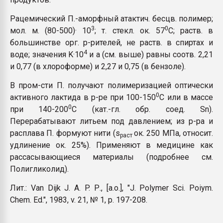
Рацемический П.-аморфный атактич. бесцв. полимер;
3
0
мол. м. (80-500)· 10
; т. стекл. ок. 57
C; раств. в
большинстве орг. р-рителей, не раств. в спиртах и
4
воде; значения K·10
и a (см. выше) равны соотв. 2,21
и 0,77 (в хлороформе) и 2,27 и 0,75 (в бензоле).
В пром-сти П. получают полимеризацией оптически
0
активного лактида в р-ре при 100-150
C или в массе
0
при 140-200
C (кат.-гл. обр. соед. Sn).
Перерабатывают литьем под давлением; из р-ра и
расплава П. формуют нити (s
ок. 250 МПа, относит.
раст
удлинение ок. 25%). Применяют в медицине как
рассасывающиеся материалы (подробнее см.
Полигликолид).
Лит.: Van Dijk J. A. P. Р., [а.о.], "J. Polymer Sci. Poiym.
Chem. Ed.", 1983, v. 21, № 1, p. 197-208.