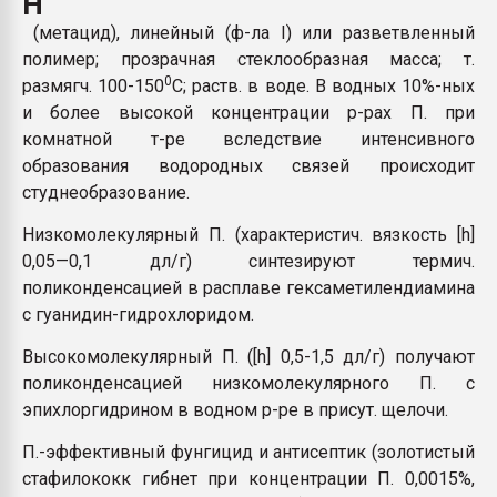
Н
покупка, обмен
(метацид), линейный (ф-ла I) или разветвленный
полимер; прозрачная стеклообразная масса; т.
ПЕРЕЙТИ НА 
0
размягч. 100-150
C; раств. в воде. В водных 10%-ных
и более высокой концентрации р-рах П. при
комнатной т-ре вследствие интенсивного
образования водородных связей происходит
студнеобразование.
Низкомолекулярный П. (характеристич. вязкость [h]
0,05—0,1 дл/г) синтезируют термич.
поликонденсацией в расплаве гексаметилендиамина
с гуанидин-гидрохлоридом.
Высокомолекулярный П. ([h] 0,5-1,5 дл/г) получают
поликонденсацией низкомолекулярного П. с
эпихлоргидрином в водном р-ре в присут. щелочи.
П.-эффективный фунгицид и антисептик (золотистый
стафилококк гибнет при концентрации П. 0,0015%,