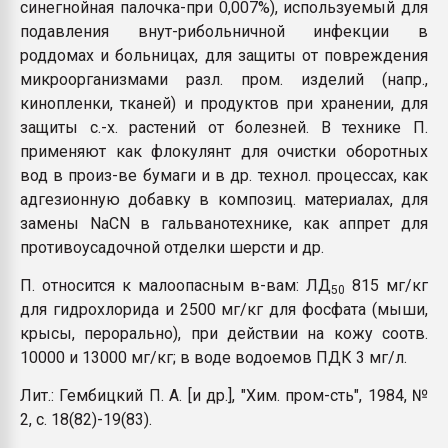
синегнойная палочка-при 0,007%), используемый для
подавления внут-рибольничной инфекции в
роддомах и больницах, для защиты от повреждения
микроорганизмами разл. пром. изделий (напр.,
кинопленки, тканей) и продуктов при хранении, для
защиты с.-х. растений от болезней. В технике П.
применяют как флокулянт для очистки оборотных
вод в произ-ве бумаги и в др. технол. процессах, как
адгезионную добавку в композиц. материалах, для
замены NaCN в гальванотехнике, как аппрет для
противоусадочной отделки шерсти и др.
П. относится к малоопасным в-вам: ЛД
815 мг/кг
50
для гидрохлорида и 2500 мг/кг для фосфата (мыши,
крысы, перорально), при действии на кожу соотв.
10000 и 13000 мг/кг; в воде водоемов ПДК 3 мг/л.
Лит.: Гембицкий П. А. [и др.], "Хим. пром-сть", 1984, №
2, с. 18(82)-19(83).