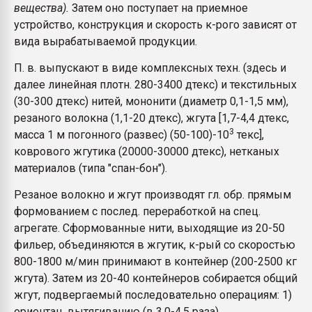
вещества).
Затем оно поступает на приемное
устройство, конструкция и скорость к-рого зависят от
вида вырабатываемой продукции.
П. в. выпускают в виде комплексных техн. (здесь и
далее линейная плотн. 280-3400 дтекс) и текстильных
(30-300 дтекс) нитей, мононити (диаметр 0,1-1,5 мм),
резаного волокна (1,1-20 дтекс), жгута [1,7-4,4 дтекс,
3
масса 1 м погонного (развес) (50-100)-10
текс],
коврового жгутика (20000-30000 дтекс), нетканых
материалов (типа "спан-бон").
Резаное волокно и жгут производят гл. обр. прямым
формованием с послед. переработкой на спец.
агрегате. Сформованные нити, выходящие из 20-50
фильер, объединяются в жгутик, к-рый со скоростью
800-1800 м/мин принимают в контейнер (200-2500 кг
жгута). Затем из 20-40 контейнеров собирается общий
жгут, подвергаемый последовательно операциям: 1)
ориентац. вытягиванию (в 3,0-4,5 раза),