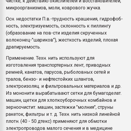
чистке, к действию окислителей и восстановителей,
микроорганизмов, моли, коврового жучка.
Осн. недостатки П.в.-трудность крашения, гидрофоб-
ность, электризуемость, склонность к пиллингу
(образование на пов-сти изделия скрученных
волоконец-"шариков"), жесткость изделий, плохая
драпируемость.
Применение. Техн. нить используют для
изготовления транспортерных лент, приводных
ремней, канатов, парусов, рыболовных сетей и
тралов, бензо- и нефтестойких шлангов,
электроизоляц. и фильтровальных материалов и др.
Из мононити вырабатывают сетки для бумагоделат.
машин, щетки для хлопкоуборочных комбайнов и
зерноочистит. машин, застежки "молния", струны
ракеток, фильтры и т. д. Техн. нить низкой линейной
плотн. (40 - 50 дтекс) применяют для обмотки
электропроводов малого сечения и в медицине