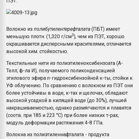
ПЭТ.
Волокно из
полибутилентерефталата
(ПБТ) имеет
3
меньшую плотн. (1,320 г/см
), чем из ПЭТ, хорошо
окрашивается дисперсными красителями, отличается
высокой хим. стойкостью.
Текстильные нити из полиэтиленоксибензоата (А-
Телл; ф-ла И), получаемого поликонденсацией
этилового эфира
n
-гидроксибензойной к-ты, стойки к
УФ облучению. По сравнению с волокном из ПЭТ они
более устойчивы в воде, к-тах и щелочах, обладают
высокой усадкой в кипящей воде (до 30%), лучшей
накрашиваемостью, однако размягчаются и плавятся
(соотв. при 185 и 223 °С) при более низких т-рах;
модуль деформации растяжения 4-8 ГПа.
Волокна из полиэтиленнафталата - продукта