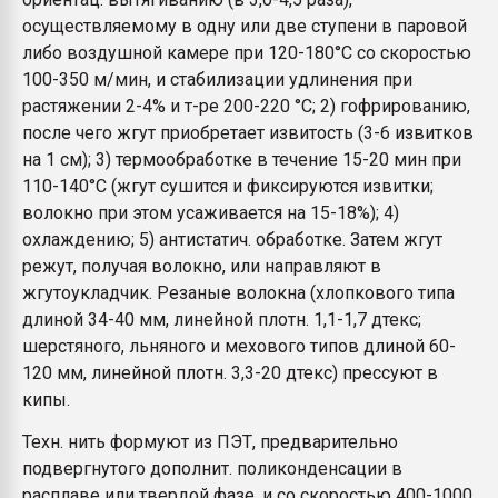
осуществляемому в одну или две ступени в паровой
либо воздушной камере при 120-180°С со скоростью
100-350 м/мин, и стабилизации удлинения при
растяжении 2-4% и т-ре 200-220 °С; 2) гофрированию,
после чего жгут приобретает извитость (3-6 извитков
на 1 см); 3) термообработке в течение 15-20 мин при
110-140°С (жгут сушится и фиксируются извитки;
волокно при этом усаживается на 15-18%); 4)
охлаждению; 5) антистатич. обработке. Затем жгут
режут, получая волокно, или направляют в
жгутоукладчик. Резаные волокна (хлопкового типа
длиной 34-40 мм, линейной плотн. 1,1-1,7 дтекс;
шерстяного, льняного и мехового типов длиной 60-
120 мм, линейной плотн. 3,3-20 дтекс) прессуют в
кипы.
Техн. нить формуют из ПЭТ, предварительно
подвергнутого дополнит. поликонденсации в
расплаве или твердой фазе, и со скоростью 400-1000