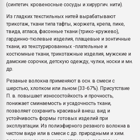
(синтетич. кровеносные сосуды и хирургич. нити).
Из гладких текстильных нитей вырабатывают
трикотаж, ткани типа тафты, жоржета, крепа, пике,
твида, атласа, фасонные ткани (трико-кружево),
гардинно-тюлевые изделия, плащевые и зонтичные
ткани, из текстурированных -плательные и
костюмные ткани, трикотажные изделия, мужские и
дамские сорочки, детскую одежду, чулки, носки и мн.
др.
Резаные волокна применяют в осн. в смеси с
шерстью, хлопком или льном (33-67%). Присутствие
П. в. повышает износостойкость и прочность,
понижает сминаемость и усадочность ткани,
позволяет сохранить красивый внеш. вид и
устойчивость формы готовых изделий при
эксплуатации. Из полиэфирного резаного волокна в
чистом виде или в смеси с др. природными и хим.