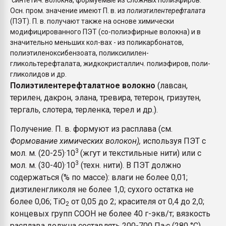
синтетич. волокна, формуемые из сложных полиэфиров.
Всё, что касается выду
Осн. пром. значение имеют П. в. из
полиэтилентерефталата
бутылок
(ПЭТ). П. в. получают также на основе химически
модифицированного ПЭТ (со-полиэфирные волокна) и в
значительно меньших кол-вах - из поликарбонатов,
ПЕРЕЙТИ НА 
полиэтиленоксибензоата, поликсилилен-
гликольтерефталата, жидкокристаллич. полиэфиров, поли-
гликолидов и др.
Полиэтилентерефталатное волокно
(лавсан,
терилен, дакрон, элана, тревира, тетерон, гризутен,
тергаль, слотера, терленка, терел и др.).
Получение. П. в. формуют из расплава (см.
Формование химических волокон),
используя ПЭТ с
3
мол. м. (20-25)·10
(жгут и текстильные нити) или с
3
мол. м. (30-40)·10
(техн. нити). В ПЭТ должно
содержаться (% по массе): влаги не более 0,01;
диэтиленгликоля не более 1,0; сухого остатка не
более 0,06; ТiO
от 0,05 до 2; красителя от 0,4 до 2,0;
2
концевых групп СООН не более 40 г-экв/т; вязкость
расплава должна составлять 200-700 Па·с (280 °С).