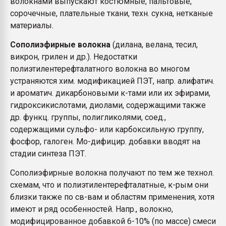
волокнами выпускают костюмные, пальтовые,
сорочечные, плательные ткани, техн. сукна, нетканые
материалы.
Сополиэфирные волокна
(дилана, велана, тесил,
викрон, грилен и др.). Недостатки
полиэтилентерефталатного волокна во многом
устраняются хим. модификацией ПЭТ, напр. алифатич.
и ароматич. дикарбоновыми к-тами или их эфирами,
гидроксикислотами, диолами, содержащими также
др. функц. группы, полигликолями, соед.,
содержащими сульфо- или карбоксильную группу,
фосфор, галоген. Мо-дифицир. добавки вводят на
стадии синтеза ПЭТ.
Сополиэфирные волокна получают по тем же технол.
схемам, что и полиэтилентерефталатные, к-рым они
близки также по св-вам и областям применения, хотя
имеют и ряд особенностей. Напр., волокно,
модифицированное добавкой 6-10% (по массе) смеси