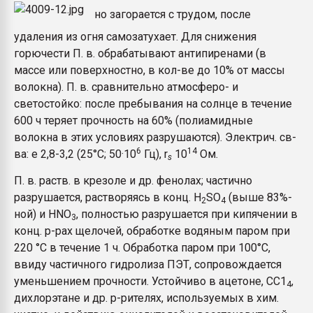
но загорается с трудом, после
удаления из огня самозатухает. Для снижения
горючести П. в. обрабатывают антипиренами (в
массе или поверхностно, в кол-ве до 10% от массы
волокна). П. в. сравнительно атмосферо- и
светостойко: после пребывания на солнце в течение
600 ч теряет прочность на 60% (полиамидные
волокна в этих условиях разрушаются). Электрич. св-
6
14
ва: e 2,8-3,2 (25°С; 50·10
Гц), r
10
Ом.
s
П. в. раств. в крезоле и др. фенолах; частично
разрушается, растворяясь в конц. H
SO
(выше 83%-
2
4
ной) и HNO
, полностью разрушается при кипячении в
3
конц. р-рах щелочей, обработке водяным паром при
220 °С в течение 1 ч. Обработка паром при 100°С,
ввиду частичного гидролиза ПЭТ, сопровождается
уменьшением прочности. Устойчиво в ацетоне, СС1
,
4
дихлорэтане и др. р-рителях, используемых в хим.