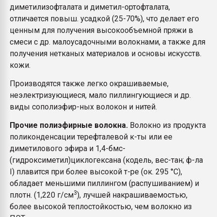
диметилизофталата и диметил-ортофталата,
отличается повыш. усадкой (25-70%), что делает его
ценным для получения высокообъемной пряжи в
смеси с др. малоусадочными волокнами, а также для
получения нетканых материалов и основы искусств.
кожи.
Производятся также легко окрашиваемые,
неэлектризующиеся, мало пиллингующиеся и др.
виды сополиэфир-ных волокон и нитей.
Прочие полиэфирные волокна.
Волокно из продукта
поликонденсации терефталевой к-ты или ее
диметилового эфира и 1,4-бмс-
(гидроксиметил)циклогексана (кодель, вес-тан; ф-ла
I) плавится при более высокой т-ре (ок. 295 °С),
обладает меньшими пиллингом (распушиванием) и
3
плотн. (1,220 г/см
), лучшей накрашиваемостью,
более высокой теплостойкостью, чем волокно из