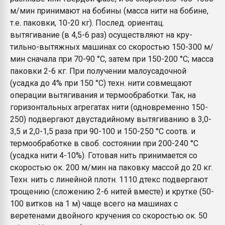
м/мин принимают на бобины (масса нити на бобине,
т.е. паковки, 10-20 кг). Послед. ориентац.
вытягивание (в 4,5-6 раз) осуществляют на кру-
тильно-вытяжных машинах со скоростью 150-300 м/
мин сначала при 70-90 °С, затем при 150-200 °С; масса
паковки 2-6 кг. При получении малоусадочной
(усадка до 4% при 150 °С) техн. нити совмещают
операции вытягивания и термообработки. Так, на
горизонтальных агрегатах нити (одновременно 150-
250) подвергают двустадийному вытягиванию в 3,0-
3,5 и 2,0-1,5 раза при 90-100 и 150-250 °С соотв. и
термообработке в своб. состоянии при 200-240 °С
(усадка нити 4-10%). Готовая нить принимается со
скоростью ок. 200 м/мин на паковку массой до 20 кг.
Техн. нить с линейной плотн. 1110 дтекс подвергают
трощению (сложению 2-6 нитей вместе) и крутке (50-
100 витков на 1 м) чаще всего на машинах с
веретенами двойного кручения со скоростью ок. 50