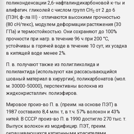
поликонденсации 2,6-нафталиндикарбоновой к-ты и
алифатич. гликолей с числом групп СН
от 2 до 6
2
(ПЭН; ф-ла III) - отличаются высокими прочностью
(80 сН/текс), модулем деформации растяжения (30
ГПа) и термостойкостью. Они сохраняют до 100%
прочности при нагр. в течение 96 ч при 200 °С,
устойчивы в горячей воде в течение 10 сут, их усадка
в кипящей воде менее 2%.
П. в. получают также из полигликолида и
полилактида (используют как рассасывающийся
шовный материал в хирургии), поликарбонатов (мол.
м. 30000-50000), перспективны волокна из
жидкокристаллич. полиэфиров.
Мировое произ-во П. в. (преим. на основе ПЭТ) в
1987 составило 8,4 млн. т, в т.ч. 57% волокон и 43%
нитей. В СССР произ-во П. в 1990 достигло 270 тыс. т.
Выпуск волокон из модифицир. ПЭТ, преим.
окрашивающихся катионными красителями,