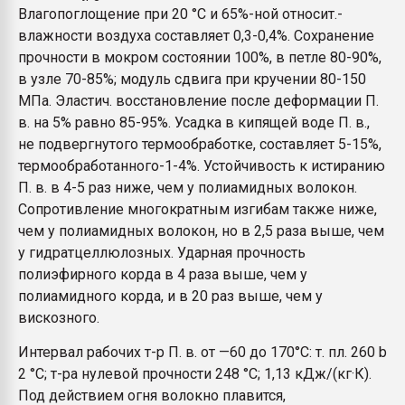
Влагопоглощение при 20 °С и 65%-ной относит.-
влажности воздуха составляет 0,3-0,4%. Сохранение
прочности в мокром состоянии 100%, в петле 80-90%,
в узле 70-85%; модуль сдвига при кручении 80-150
МПа. Эластич. восстановление после деформации П.
в. на 5% равно 85-95%. Усадка в кипящей воде П. в.,
не подвергнутого термообработке, составляет 5-15%,
термообработанного-1-4%. Устойчивость к истиранию
П. в. в 4-5 раз ниже, чем у полиамидных волокон.
Сопротивление многократным изгибам также ниже,
чем у полиамидных волокон, но в 2,5 раза выше, чем
у гидратцеллюлозных. Ударная прочность
полиэфирного корда в 4 раза выше, чем у
полиамидного корда, и в 20 раз выше, чем у
вискозного.
Интервал рабочих т-р П. в. от —60 до 170°С: т. пл. 260 b
2 °С; т-ра нулевой прочности 248 °С; 1,13 кДж/(кг·К).
Под действием огня волокно плавится,