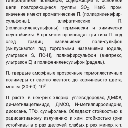
гетероцепные полимеры, содержащие в основной
пластмасс
цепи повторяющиеся группы SO
. Наиб. пром.
2
значение имеют ароматические П. (полиариленэфир-
28.07.2026 "Техноникол
ситуацией на строител
сульфоны); алифатические П.
(полиалкиленсульфоны) термически и химически
неустойчивы. В пром-сти производят три типа П. под
ПЕРЕЙТИ НА 
след. традиц. названиями: поли-сульфон
(выпускается под торговыми названиями юдель,
ультразон S, ПС-Н), полиэфирсульфон (виктрекс,
ультразон Е) и полифениленсульфон (радель).
П.-твердые аморфные прозрачные термопластичные
полимеры от светло-желтого до коричневого цвета;
3
мол. м. (30-60) ·10
.
П. раств. в нек-рых хлорир. углеводородах, ДМФА,
ди-метилацетамиде, ДМСО, N-метилпирролидоне,
диоксане, ТГФ, сульфолане. Обладают стойкостью к
радиоактивному излучению и хим. стойкостью (они
устойчивы в р-рах щелочей, слабых р-рах минер. к-т,