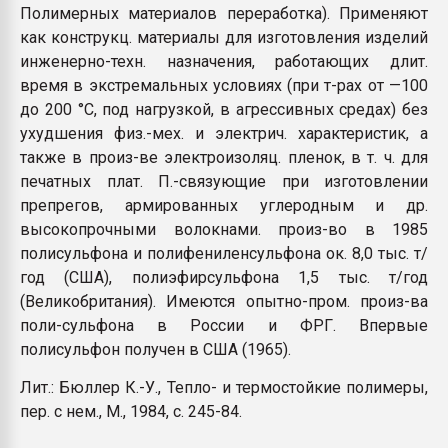
Полимерных материалов переработка). Применяют
как конструкц. материалы для изготовления изделий
инженерно-техн. назначения, работающих длит.
время в экстремальных условиях (при т-рах от —100
до 200 °С, под нагрузкой, в агрессивных средах) без
ухудшения физ.-мех. и электрич. характеристик, а
также в произ-ве электроизоляц. пленок, в т. ч. для
печатных плат. П.-связующие при изготовлении
препрегов, армированных углеродным и др.
высокопрочными волокнами. произ-во в 1985
полисульфона и полифениленсульфона ок. 8,0 тыс. т/
год (США), полиэфирсульфона 1,5 тыс. т/год
(Великобритания). Имеются опытно-пром. произ-ва
поли-сульфона в России и ФРГ. Впервые
полисульфон получен в США (1965).
Лит.: Бюллер К.-У., Тепло- и термостойкие полимеры,
пер. с нем., М.,
1984, с. 245-84.