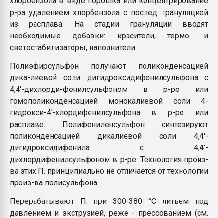
хлорбензола в виде порошка или концентрирование
р-ра удалением хлорбензола с послед. грануляцией
из расплава. На стадии грануляции вводят
необходимые добавки: красители, термо- и
светостабилизаторы, наполнители.
Полиэфирсульфон получают поликонденсацией
дика-лиевой соли дигидроксидифенилсульфона с
4,4'-дихлорди-фенилсульфоном в р-ре или
гомополиконденсацией монокалиевой соли 4-
гидрокси-4'-хлордифенилсульфона в р-ре или
расплаве. Полифениленсульфон синтезируют
поликонденсацией дикалиевой соли 4,4'-
дигидроксидифенила с 4,4'-
дихлордифенилсульфоном в р-ре. Технология произ-
ва этих П. принципиально не отличается от технологии
произ-ва полисульфона.
Перерабатывают П. при 300-380 °С литьем под
давлением и экструзией, реже - прессованием (см.