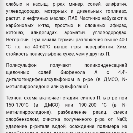
слабых и насыщ. р-рах минер. солей, алифатич.
углеводородах, моторных и дизельных топливах,
растит. и нефтяных маслах, ПАВ. Частично набухают в
карбоновых к-тах, простых и сложных эфирах,
кетонах, альдегидах, ароматич. углеводородах.
Негорючи. Т-ра начала термич. разложения выше 400
°С, т.е. на 40-60°С выше т-ры переработки. Хим.
стойкость полисульфона хуже, чем у других П.
Полисульфон получают поликонденсацией
щелочных солей бисфенола А с 4,4'-
дигалогендифенилсульфоном в р-ре (в ДМСО, N-
метилпирролидоне или сульфолане).
Технол. схема включает стадии: синтез П. в р-ре при
150-170°С (в ДМСО) или 190-200 °С (в N-
метилпирролидоне); разбавление реакц. смеси
хлорбензолом; очистка полученного р-ра от NaCl;
удаление р-рителя водой; осаждение полимера из