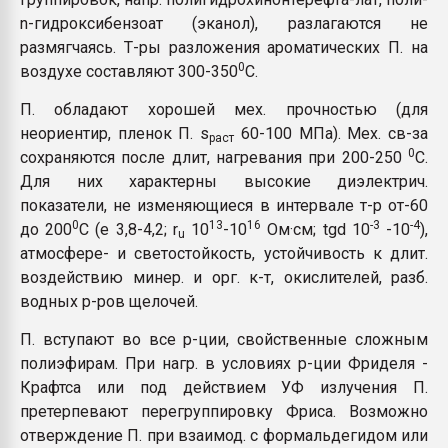
n-гидроксибензоат (эканол), разлагаются не
размягчаясь. Т-ры разложения ароматических П. на
0
воздухе составляют 300-350
C.
П. обладают хорошей мех. прочностью (для
неориентир, пленок П. s
60-100 МПа). Мех. св-за
раст
0
сохраняются после длит, нагревания при 200-250
C.
Для них характерны высокие диэлектрич.
показатели, не изменяющиеся в интервале т-р от-60
0
13
16
-3
-4
до 200
C (e 3,8-4,2; r
10
-10
Ом·см; tgd 10
-10
),
u
атмосфере- и светостойкость, устойчивость к длит.
воздействию минер. и орг. к-т, окислителей, разб.
водных р-ров щелочей.
П. вступают во все р-ции, свойственные сложным
полиэфирам. При нагр. в условиях р-ции Фриделя -
Крафтса или под действием УФ излучения П.
претерпевают перегруппировку Фриса. Возможно
отверждение П. при взаимод. с формальдегидом или