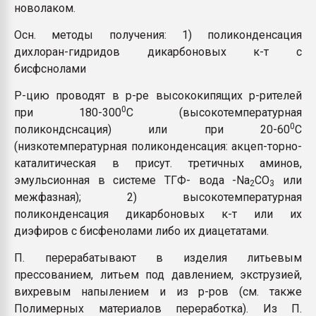
новолаком.
Осн. методы получения: 1) поликонденсация
дихлоран-гидридов дикарбоновых к-т с
бисфснолами
Р-цию проводят в р-ре высококипящих р-рителей
0
при 180-300
C (высокотемпературная
0
поликондснсация) или при 20-60
C
(низкотемпературная поликонденсация: акцеп-торно-
каталитическая в присут. третичных аминов,
эмульсионная в системе ТГФ- вода -Na
CO
или
2
3
межфазная); 2) высокотемпературная
поликонденсация дикарбоновых к-т или их
диэфиров с бисфенолами либо их диацетатами.
П. перерабатывают в изделия литьевым
прессованием, литьем под давлением, экструзией,
вихревым напылением и из р-ров (см. также
Полимерных материалов переработка). Из П.