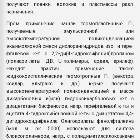
получают пленки, волокна и пластмассы разл.
назначения.
Пром. применение нашли термопластичные П.,
получаемые эмульсионной или
высокотемпературной поликонденсацией
эквимолярной смеси дихлорангидридов изо- и тере-
фталевой к-т с 2,2-ди(4-гидроксифенил)пропаном
(полиари-латы ДВ, U-полимеры, ардел, арилеф).
Находят практич. применение также
жидкокристаллические термотропные П. (векстра,
ксидар, ультракс и др.), к-рые получают
высокотемпературной поликонденсацией в массе
дикарбоновых и(или) гидроксикарбоновых к-т с
диацетатами бисфенолов, напр. терефталевой к-ты и
ацетата 4-гидроксибензойной к-ты с диацетатом 4,4-
дигидроксидифенила. Олигоарилаты фенолфталеина
(мол. м. ок. 5000) используют для синтеза
блоксополимеров, напр., с полидиметилсилоксанами