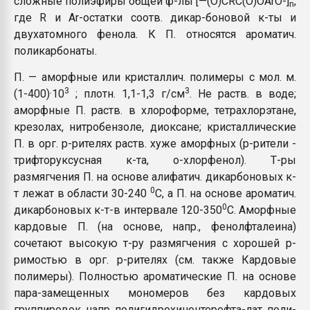
сложные полиэфиры общей ф-лы [—(O)CRC(O)OArO-]
,
n
Всё, что касается выду
где R и Ar-остатки соотв. дикар-боновой к-ты и
бутылок
двухатомного фенола. К П. относятся ароматич.
поликарбонаты.
ПЕРЕЙТИ НА 
П. — аморфные или кристаллич. полимеры с мол. м.
3
3
(1-400)·10
; плотн. 1,1-1,3 г/см
. Не раств. в воде;
аморфные П. раств. в хлороформе, тетрахлорэтане,
крезолах, нитробензоле, диоксане; кристаллические
П. в орг. р-рителях раств. хуже аморфных (р-рители -
трифторуксусная к-та, о-хлорфенол). Т-ры
размягчения П. на основе алифатич. дикарбоновых к-
0
т лежат в области 30-240
C, а П. на основе ароматич.
0
дикарбоновых к-т-в интервале 120-350
C. Аморфные
кардовые П. (на основе, напр., фенолфталеина)
сочетают высокую т-ру размягчения с хорошей р-
римостью в орг. р-рителях (см. также Кардовые
полимеры). Полностью ароматические П. на основе
пара-замещенных мономеров без кардовых
группировок, напр. полигидрохинонтерефта-лат, поли-