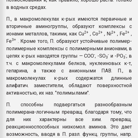
в водных средах.
П., в макромолекулах к-рых имеются первичные и
вторичные аминогруппы, образуют комплексы с
2+
2+
2+
2+
ионами металлов, такими, как Cu
, Co
, Ni
, Fe
,
3+
Fe
. Кроме того, П. образуют устойчивые полимер-
полимерные комплексы с полимерными анионами, в
-
-
-
цепях к-рых находятся группы — COO
, -SO
и -PO
, в
3
3
т.ч. с макромолекулами белков, нуклеиновых к-т,
гепарина, а также с анионными ПАВ. П., в
макромолекулах к-рых содержатся длинные
алифатич. заместители, обладают поверхностной
активностью, их наз. "полимылами".
П. способны подвергаться разнообразным
полимерана-логичным превращ. благодаря тому, что
для них характерны все хим. превращ.
реакционноспособных низкомол. аминов. Это дает
возможность, вводя в П. разл. функц. группы, напр.