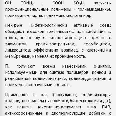
ОН, CONH
, COOH, SO
H, получать
2
3
полифункциональные полимеры - полиамидамины,
полиамино-спирты, полиаминокислоты и др.
Нек-рые П.-физиологически активные соед.;
обладают высокой токсичностью при введении в
кровь, поскольку вызывают агрегацию форменных
элементов крови-эритроцитов, тромбоцитов,
лимфоцитов; эффективно взаимод. с клеточными
мембранами, изменяя их проницаемость.
П. получают всеми известными р-циями,
используемыми для синтеза полимеров: ионной и
радикальной полимеризацией, поликонденсацией и
полимеранало-гичными превращ.
Применяют П. как флокулянты, стабилизаторы
коллоидных систем (в пром-сти, биотехнологии и др.),
как иониты, текстильно-вспомогат. в-ва, ПАВ,
антикоррозионные и диспергирующие добавки к