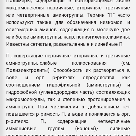
Полимеры, содержащие в повторяющемся звене
пластмасс
макромолекулы первичные, вторичные, третичные
или четвертичные аминогруппы. Термин "П." часто
28.07.2026 "Техноникол
ситуацией на строител
используют также для обозначения низкомол. и
олигомерных аминов, содержащих в молекуле две
или более аминогруппы, напр. полиэтиленполиамины.
ПЕРЕЙТИ НА 
Известны сетчатые, разветвленные и линейные П.
П., содержащие первичные, вторичные и третичные
аминогруппы,-слабые полиоснования (см.
Полиэлектролиты). Способность их растворяться в
воде и орг. р-рителях определяется как
соотношением гидрофильной (аминогруппы) и
гидрофобной (углеводородная часть) составляющих
макромолекулы, так и степенью протонирования a
аминогрупп. При увеличении a добавлением к-т
повышается р-римость П. в воде и понижается в орг.
р-рителях. П., содержащие четвертичные
аммониевые группы (ионены),- сильные
полиоснования и, как правило, хорошо раств. только