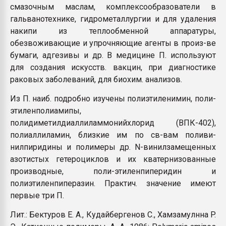
смазочным маслам, комплексообразователи в
гальванотехнике, гидрометаллургии и для удаления
накипи из теплообменной аппаратуры,
обезвоживающие и упрочняющие агенты в произ-ве
бумаги, адгезивы и др. В медицине П. используют
для создания искусств. вакцин, при диагностике
раковых заболеваний, для биохим. анализов.
Из П. наиб. подробно изучены полиэтиленимин, поли-
этиленполиамипы,
полидиметилдиаллиламмонийхлорид (ВПК-402),
полиаллиламин, близкие им по св-вам поливи-
нилпиридины и полимеры др. N-винилзамещенных
азотистых гетероциклов и их кватернизованные
производные, поли-этиленпиперидин и
полиэтиленпиперазин. Практич. значение имеют
первые три П.
Лит.: Бектуров E. А., Кудайбергенов С., Хамзамулнна P.