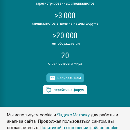
зарегистрированных специалистов
>3 000
специалистов в день на нашем форуме
>20 000
тем обсуждается
20
стран со всего мира
написать нам
перейти на форум
Мы используем cookie и
Яндекс.Метрику
для работы и
ПластЭксперт © 2006. Все права защищены
анализа сайта. Продолжая пользоваться сайтом, вы
Разрешается копирование материалов сайта с обязательной
ссылкой на www.e-plastic.ru
соглашаетесь с
Политикой в отношении файлов cookie
.