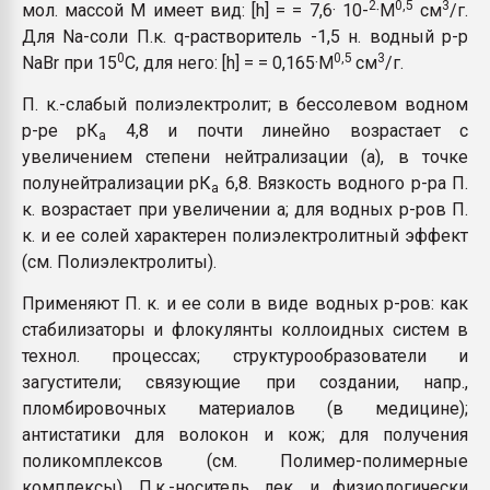
2
0,5
3
мол. массой M имеет вид: [h] = = 7,6· 10-
·М
см
/г.
Для Na-соли П.к. q-растворитель -1,5 н. водный р-р
0
0,5
3
NaBr при 15
C, для него: [h] = = 0,165·М
см
/г.
П. к.-слабый полиэлектролит; в бессолевом водном
р-ре рК
4,8 и почти линейно возрастает с
а
увеличением степени нейтрализации (а), в точке
полунейтрализации рК
6,8. Вязкость водного р-ра П.
а
к. возрастает при увеличении а; для водных р-ров П.
к. и ее солей характерен полиэлектролитный эффект
(см. Полиэлектролиты).
Применяют П. к. и ее соли в виде водных р-ров: как
стабилизаторы и флокулянты коллоидных систем в
технол. процессах; структурообразователи и
загустители; связующие при создании, напр.,
пломбировочных материалов (в медицине);
антистатики для волокон и кож; для получения
поликомплексов (см. Полимер-полимерные
комплексы). П.к.-носитель лек. и физиологически