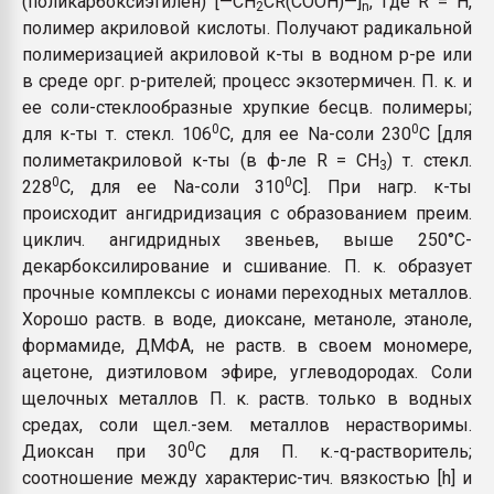
(поликарбоксиэтилен) [—CH
CR(COOH)—]
, где R = H,
2
n
Всё, что касается выду
полимер акриловой кислоты. Получают радикальной
бутылок
полимеризацией акриловой к-ты в водном р-ре или
в среде орг. р-рителей; процесс экзотермичен. П. к. и
ПЕРЕЙТИ НА 
ее соли-стеклообразные хрупкие бесцв. полимеры;
0
0
для к-ты т. стекл. 106
C, для ее Na-соли 230
C [для
полиметакриловой к-ты (в ф-ле R = CH
) т. стекл.
3
0
0
228
C, для ее Na-соли 310
C]. При нагр. к-ты
происходит ангидридизация с образованием преим.
циклич. ангидридных звеньев, выше 250°С-
декарбоксилирование и сшивание. П. к. образует
прочные комплексы с ионами переходных металлов.
Хорошо раств. в воде, диоксане, метаноле, этаноле,
формамиде, ДМФА, не раств. в своем мономере,
ацетоне, диэтиловом эфире, углеводородах. Соли
щелочных металлов П. к. раств. только в водных
средах, соли щел.-зем. металлов нерастворимы.
0
Диоксан при 30
C для П. к.-q-растворитель;
соотношение между характерис-тич. вязкостью [h] и